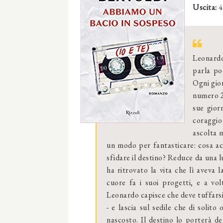
Uscita:
4
Leonardo
parla po
Ogni gior
numero 2 
sue gior
coraggio
ascolta m
un modo per fantasticare: cosa ac
sfidare il destino? Reduce da una l
ha ritrovato la vita che lì aveva 
cuore fa i suoi progetti, e a vol
Leonardo capisce che deve tuffarsi 
- e lascia sul sedile che di solit
nascosto. Il destino lo porterà d