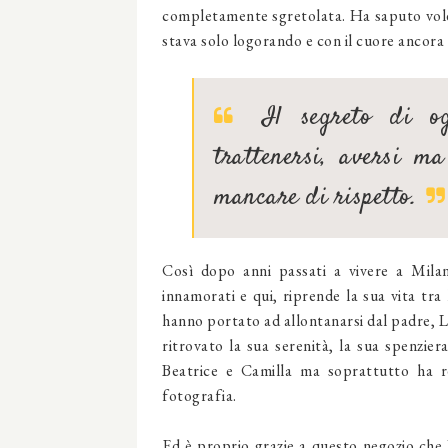
completamente sgretolata. Ha saputo voler
stava solo logorando e con il cuore ancora f
Il segreto di og
trattenersi, aversi ma
mancare di rispetto.
Così dopo anni passati a vivere a Milan
innamorati e qui, riprende la sua vita tra
hanno portato ad allontanarsi dal padre, Leo
ritrovato la sua serenità, la sua spenzier
Beatrice e Camilla ma soprattutto ha re
fotografia.
Ed è proprio grazie a questo negozio che L