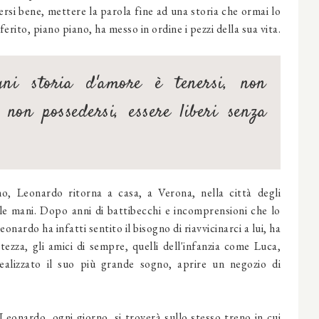
si bene, mettere la parola fine ad una storia che ormai lo
erito, piano piano, ha messo in ordine i pezzi della sua vita.
ni storia d'amore è tenersi, non
 non possedersi, essere liberi senza
o, Leonardo ritorna a casa, a Verona, nella città degli
 le mani. Dopo anni di battibecchi e incomprensioni che lo
nardo ha infatti sentito il bisogno di riavvicinarci a lui, ha
atezza, gli amici di sempre, quelli dell'infanzia come Luca,
alizzato il suo più grande sogno, aprire un negozio di
eonardo, ogni giorno, si troverà sullo stesso treno in cui