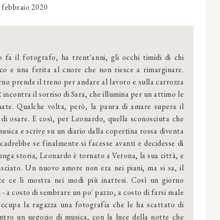
 febbraio 2020
 fa il fotografo, ha trent'anni, gli occhi timidi di chi
co e una ferita al cuore che non riesce a rimarginare.
no prende il treno per andare al lavoro e sulla carrozza
incontra il sorriso di Sara, che illumina per un attimo le
nate. Qualche volta, però, la paura di amare supera il
 di osare. E così, per Leonardo, quella sconosciuta che
usica e scrive su un diario dalla copertina rossa diventa
cadrebbe se finalmente si facesse avanti e decidesse di
unga storia, Leonardo è tornato a Verona, la sua città, e
lasciato. Un nuovo amore non era nei piani, ma si sa, il
te ce li mostra nei modi più inattesi. Così un giorno
- a costo di sembrare un po' pazzo, a costo di farsi male
o occupa la ragazza una fotografia che le ha scattato di
entro un negozio di musica, con la luce della notte che