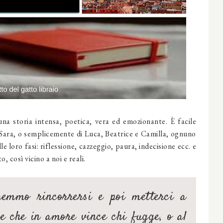
una storia intensa, poetica, vera ed emozionante. È facile
di Sara, o semplicemente di Luca, Beatrice e Camilla, ognuno
e loro fasi: riflessione, cazzeggio, paura, indecisione ecc. e
, così vicino a noi e reali.
emmo rincorrersi e poi metterci a
ce che in amore vince chi fugge, o al