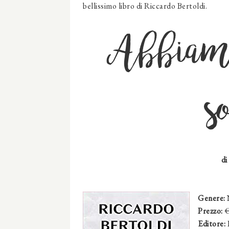
bellissimo libro di Riccardo Bertoldi.
Abbiamo
s
di
Genere:
Prezzo:
€
Editore:
R