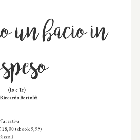
 un bacio in
ospeso
(Io e Te)
 Riccardo Bertoldi
Narrativa
 18,00 (ebook 9,99)
izzoli