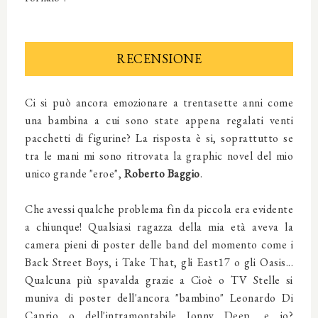
RECENSIONE
Ci si può ancora emozionare a trentasette anni come
una bambina a cui sono state appena regalati venti
pacchetti di figurine? La risposta è si, soprattutto se
tra le mani mi sono ritrovata la graphic novel del mio
unico grande "eroe",
Roberto Baggio
.
Che avessi qualche problema fin da piccola era evidente
a chiunque! Qualsiasi ragazza della mia età aveva la
camera pieni di poster delle band del momento come i
Back Street Boys, i Take That, gli East17 o gli Oasis...
Qualcuna più spavalda grazie a Cioè o TV Stelle si
muniva di poster dell'ancora "bambino" Leonardo Di
Caprio o dell'intramontabile Jonny Deep, e io?