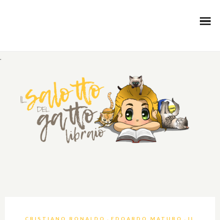
.
,
,
CRISTIANO RONALDO
EDOARDO MATURO
IL