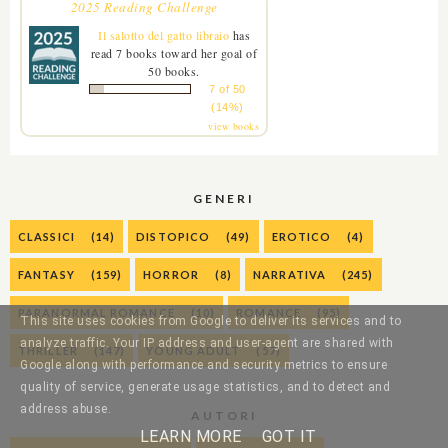
2025 Reading Challenge
Il salotto del gatto libraio
has
read 7 books toward her goal of
50 books.
7 of 50
(14%)
view books
GENERI
CLASSICI
(14)
DISTOPICO
(49)
EROTICO
(4)
FANTASY
(159)
HORROR
(8)
NARRATIVA
(245)
PARANORMAL ROMANCE
(10)
ROMANCE
(95)
This site uses cookies from Google to deliver its services and to
analyze traffic. Your IP address and user-agent are shared with
THRILLER
(147)
YOUNG ADULT
(57)
Google along with performance and security metrics to ensure
quality of service, generate usage statistics, and to detect and
address abuse.
AUTORI
LEARN MORE
GOT IT