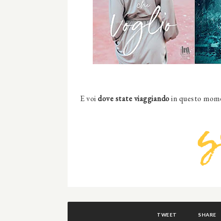
E voi
dove state viaggiando
in questo mome
TWEET
SHARE