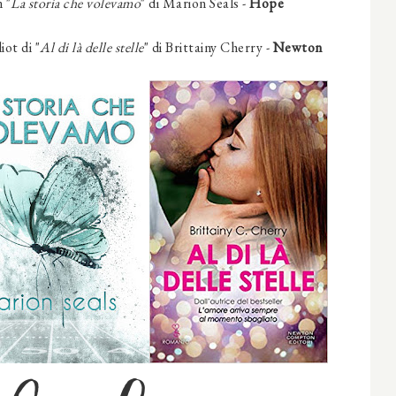
 "
La storia che volevamo
" di Marion Seals -
Hope
ot di "
Al di là delle stelle
" di Brittainy Cherry -
Newton