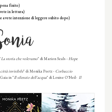
pena finito)
vete in lettura)
e avete intenzione di leggere subito dopo)
Sonia
"
La storia che volevamo
"
di Marion Seals -
Hope
città invisibile
"
di Monika Peetz -
Corbaccio
Gaia in "
Il silenzio dell'acqua
" di Louise O'Neil-
Il