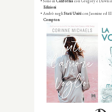
•
Sono in
California
con Gregory e Dawn in
Edizioni
•
Andrò negli
Stati Uniti
con Jasmine ed Elli
Compton