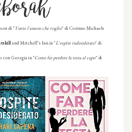
eborah
son di "
Tutto l'amore che voglio
" di Corinne Michaels
tskill
and Mitchell’s Inn in "
L'ospite indesiderato
" di
o con Georgia in "
Come far perdere la testa al capo
" di