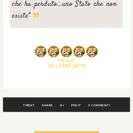
che ha perduto...uno Stato che non
esiste"
TWEET
SHARE
G+
PIN IT
3 COMMENTI