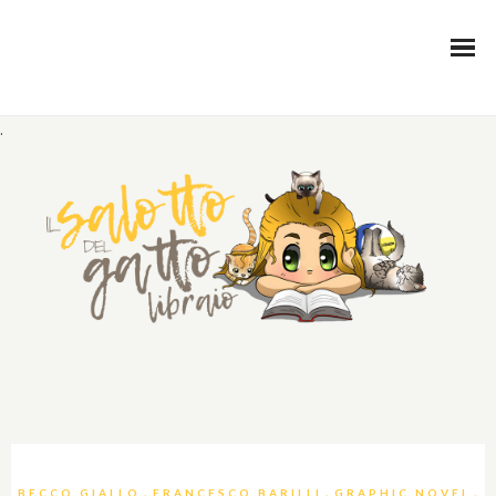
.
,
,
,
BECCO GIALLO
FRANCESCO BARILLI
GRAPHIC NOVEL