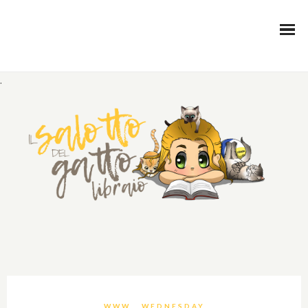
.
WWW… WEDNESDAY