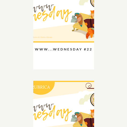
WWW...WEDNESDAY #22