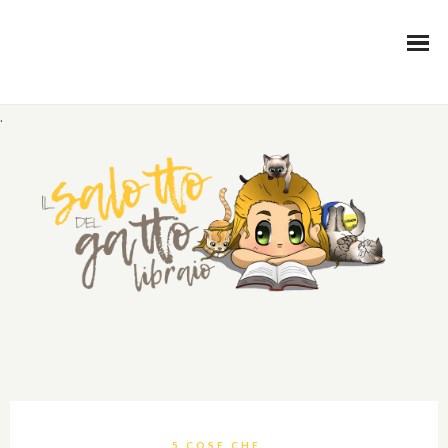
.
5 COSE CHE...