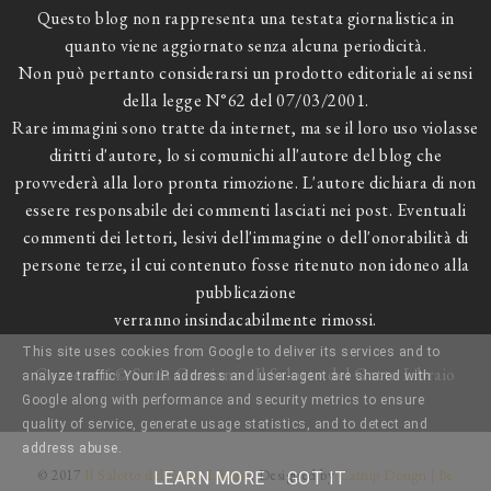
Questo blog non rappresenta una testata giornalistica in
quanto viene aggiornato senza alcuna periodicità.
Non può pertanto considerarsi un prodotto editoriale ai sensi
della legge N°62 del 07/03/2001.
Rare immagini sono tratte da internet, ma se il loro uso violasse
diritti d'autore, lo si comunichi all'autore del blog che
provvederà alla loro pronta rimozione. L'autore dichiara di non
essere responsabile dei commenti lasciati nei post. Eventuali
commenti dei lettori, lesivi dell'immagine o dell'onorabilità di
persone terze, il cui contenuto fosse ritenuto non idoneo alla
pubblicazione
verranno insindacabilmente rimossi.
This site uses cookies from Google to deliver its services and to
Contenuti © Sonia Graziano - Il Salotto del Gatto Libraio
analyze traffic. Your IP address and user-agent are shared with
Google along with performance and security metrics to ensure
quality of service, generate usage statistics, and to detect and
address abuse.
© 2017
Il Salotto del Gatto Libraio
. Designed by
Catnip Design | Be
LEARN MORE
GOT IT