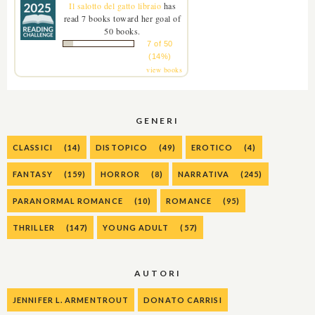
Il salotto del gatto libraio
has
read 7 books toward her goal of
50 books.
7 of 50
(14%)
view books
GENERI
CLASSICI
(14)
DISTOPICO
(49)
EROTICO
(4)
FANTASY
(159)
HORROR
(8)
NARRATIVA
(245)
PARANORMAL ROMANCE
(10)
ROMANCE
(95)
THRILLER
(147)
YOUNG ADULT
(57)
AUTORI
JENNIFER L. ARMENTROUT
DONATO CARRISI