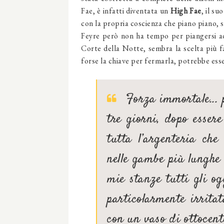
Fae, è infatti diventata un
High Fae
, il su
con la propria coscienza che piano piano, 
Feyre però non ha tempo per piangersi ad
Corte della Notte, sembra la scelta più f
forse la chiave per fermarla, potrebbe esse
Forza immortale... 
tre giorni, dopo esser
tutta l’argenteria che
nelle gambe più lunghe e
mie stanze tutti gli ogg
particolarmente irrita
con un vaso di ottocent