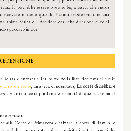
fermarlo potrebbe essere proprio lei, a patto che riesca
ha ricevuto in dono quando è stata trasformata in una
ua anima ferita e a decidere così che direzione dare al
ndo spaccato in due.
RECENSIONE
a Maas è entrata a far parte della lista dedicata alle mie
e di rose e spine
, mi aveva conquistata,
La corte di nebbia e
ce merita ancora più fama e visibilità di quella che ha al
vamo rimasti?
are alla Corte di Primavera e salvare la corte di Tamlin, è
discutibili e nonostante abbia acquisito i poteri magici dei