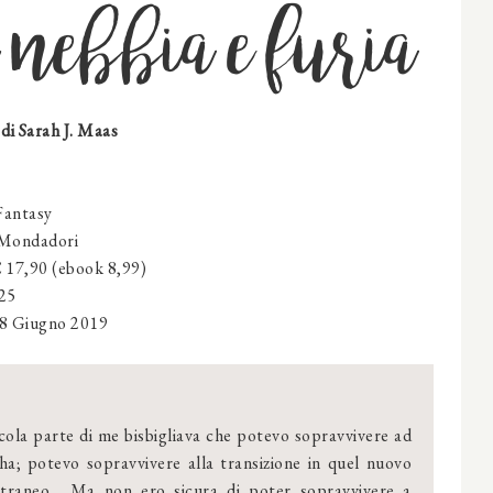
i nebbia e furia
di Sarah J. Maas
antasy
Mondadori
€ 17,90 (ebook 8,99)
625
8 Giugno 2019
cola parte di me bisbigliava che potevo sopravvivere ad
a; potevo sopravvivere alla transizione in quel nuovo
traneo... Ma non ero sicura di poter sopravvivere a