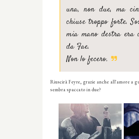
una, non due, ma cin
chiuse troppo forte. So
mia mano destra era d
da Fae.
Non lo fecero.
Riuscirà Feyre, grazie anche all'amore a g
sembra spaccato in due?