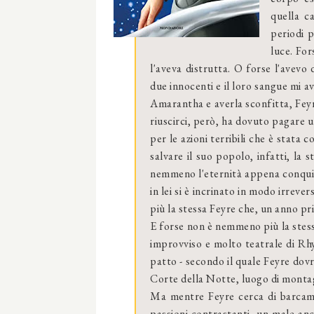
quella c
periodi p
luce. For
l'aveva distrutta. O forse l'avevo 
due innocenti e il loro sangue mi a
Amarantha e averla sconfitta, Feyr
riuscirci, però, ha dovuto pagare un
per le azioni terribili che è stata
salvare il suo popolo, infatti, la
nemmeno l'eternità appena conquis
in lei si è incrinato in modo irreve
più la stessa Feyre che, un anno pr
E forse non è nemmeno più la stessa
improvviso e molto teatrale di Rhy
patto - secondo il quale Feyre dovr
Corte della Notte, luogo di montagne
Ma mentre Feyre cerca di barcamen
passioni contrastanti, un male an