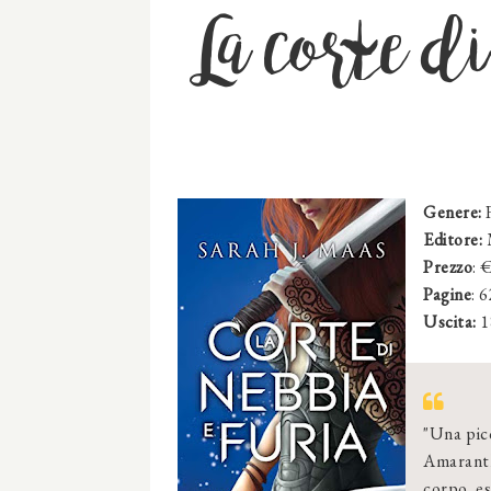
La corte d
Genere:
F
Editore:
Prezzo
: 
Pagine
: 
Uscita:
1
"Una pic
Amaranth
corpo es