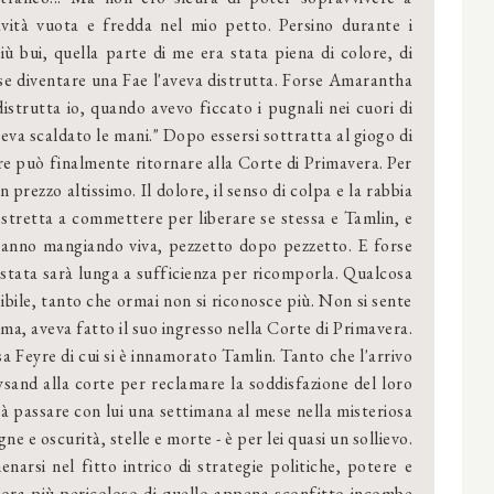
avità vuota e fredda nel mio petto. Persino durante i
iù bui, quella parte di me era stata piena di colore, di
se diventare una Fae l'aveva distrutta. Forse Amarantha
distrutta io, quando avevo ficcato i pugnali nei cuori di
veva scaldato le mani." Dopo essersi sottratta al giogo di
e può finalmente ritornare alla Corte di Primavera. Per
 prezzo altissimo. Il dolore, il senso di colpa e la rabbia
 costretta a commettere per liberare se stessa e Tamlin, e
 stanno mangiando viva, pezzetto dopo pezzetto. E forse
tata sarà lunga a sufficienza per ricomporla. Qualcosa
rsibile, tanto che ormai non si riconosce più. Non si sente
ima, aveva fatto il suo ingresso nella Corte di Primavera.
 Feyre di cui si è innamorato Tamlin. Tanto che l'arrivo
sand alla corte per reclamare la soddisfazione del loro
à passare con lui una settimana al mese nella misteriosa
 e oscurità, stelle e morte - è per lei quasi un sollievo.
arsi nel fitto intrico di strategie politiche, potere e
cora più pericoloso di quello appena sconfitto incombe