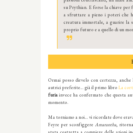
su Prythian. E forse la chiave per 
a sfruttare a pieno i poteri che 
creatura immortale, a guarire la s
proprio futuro e a quello di un mo
Ormai posso dirvelo con certezza, anche l
autrici preferite... già il primo libro
La cort
furia
invece ha confermato che questa autri
momento.
Ma torniamo a noi... vi ricordate dove era
Feyre per sconfiggere
Amarantha
, ritorn
stata costretta a compiere delle azioni in