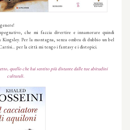
 genere!
pegnativo, che mi faccia divertire e innamorare quindi
la Kingsley. Per la montagna, senza ombra di dubbio un bel
rrisi... per la città mi tengo i fantasy e i distopici.
etto, quello che hai sentito più distante dalle tue abitudini
culturali.