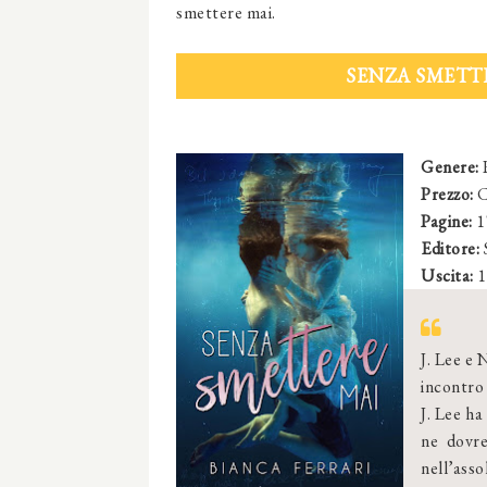
smettere mai.
SENZA SMETTE
Genere:
Prezzo:
C
Pagine:
1
Editore:
Uscita:
1
J. Lee e
incontro 
J. Lee ha
ne dovre
nell’ass