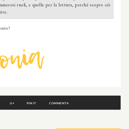
umerosi ruoli, e quella per la lettura, perché scopre ciò
ive.
osito?
G+
PIN IT
COMMENTA