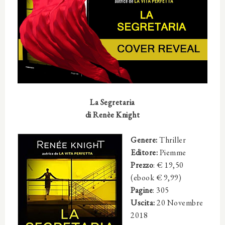
La Segretaria
di
Renèe Knight
Genere:
Thriller
Editore:
Piemme
Prezzo
: € 19,50
(ebook € 9,99)
Pagine
: 305
Uscita:
20 Novembre
2018