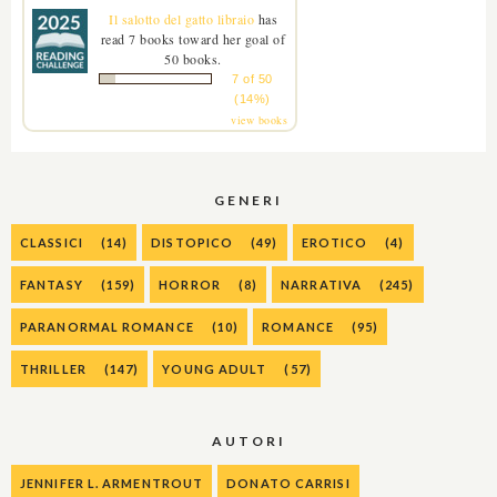
Il salotto del gatto libraio
has
read 7 books toward her goal of
50 books.
7 of 50
(14%)
view books
GENERI
CLASSICI
(14)
DISTOPICO
(49)
EROTICO
(4)
FANTASY
(159)
HORROR
(8)
NARRATIVA
(245)
PARANORMAL ROMANCE
(10)
ROMANCE
(95)
THRILLER
(147)
YOUNG ADULT
(57)
AUTORI
JENNIFER L. ARMENTROUT
DONATO CARRISI