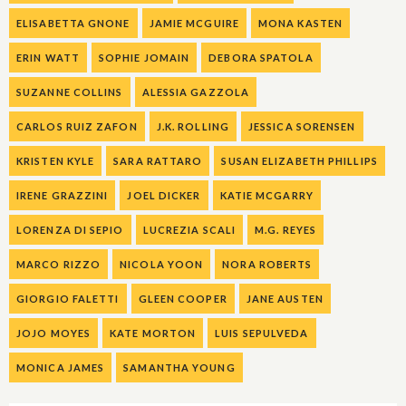
ELISABETTA GNONE
JAMIE MCGUIRE
MONA KASTEN
ERIN WATT
SOPHIE JOMAIN
DEBORA SPATOLA
SUZANNE COLLINS
ALESSIA GAZZOLA
CARLOS RUIZ ZAFON
J.K. ROLLING
JESSICA SORENSEN
KRISTEN KYLE
SARA RATTARO
SUSAN ELIZABETH PHILLIPS
IRENE GRAZZINI
JOEL DICKER
KATIE MCGARRY
LORENZA DI SEPIO
LUCREZIA SCALI
M.G. REYES
MARCO RIZZO
NICOLA YOON
NORA ROBERTS
GIORGIO FALETTI
GLEEN COOPER
JANE AUSTEN
JOJO MOYES
KATE MORTON
LUIS SEPULVEDA
MONICA JAMES
SAMANTHA YOUNG