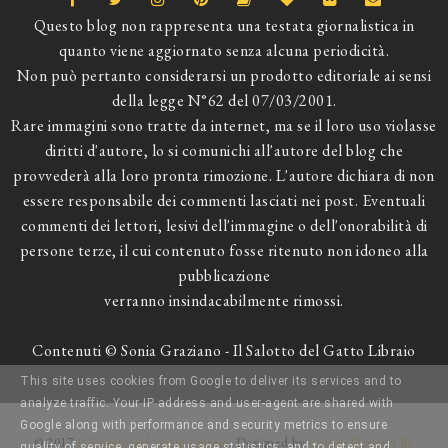
Questo blog non rappresenta una testata giornalistica in
quanto viene aggiornato senza alcuna periodicità.
Non può pertanto considerarsi un prodotto editoriale ai sensi
della legge N°62 del 07/03/2001.
Rare immagini sono tratte da internet, ma se il loro uso violasse
diritti d'autore, lo si comunichi all'autore del blog che
provvederà alla loro pronta rimozione. L'autore dichiara di non
essere responsabile dei commenti lasciati nei post. Eventuali
commenti dei lettori, lesivi dell'immagine o dell'onorabilità di
persone terze, il cui contenuto fosse ritenuto non idoneo alla
pubblicazione
verranno insindacabilmente rimossi.
Contenuti © Sonia Graziano - Il Salotto del Gatto Libraio
This site uses cookies from Google to deliver its services and to
analyze traffic. Your IP address and user-agent are shared with
Google along with performance and security metrics to ensure
© 2017
Il Salotto del Gatto Libraio
. Designed by
Catnip Design | Be
quality of service, generate usage statistics, and to detect and