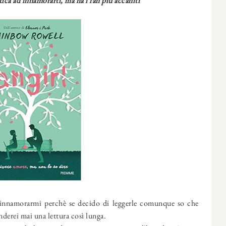
atica ad innamorarti, ma ha i fan più accaniti
d innamorarmi perchè se decido di leggerle comunque so che
nderei mai una lettura così lunga.