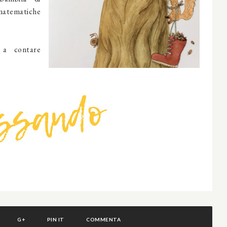
matematiche
o a contare
G+
PIN IT
COMMENTA