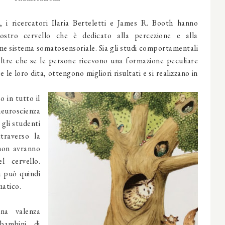
 i ricercatori Ilaria Berteletti e James R. Booth hanno
nostro cervello che è dedicato alla percezione e alla
me sistema somatosensoriale. Sia gli studi comportamentali
ltre che se le persone ricevono una formazione peculiare
le loro dita, ottengono migliori risultati e si realizzano in
 in tutto il
oscienza
 gli studenti
traverso la
i non avranno
l cervello.
a può quindi
matico.
na valenza
bambini di