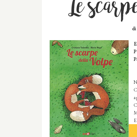
Le scarp
di
E
P
P
N
C
a
C
M
E