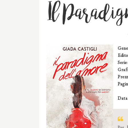
Il Paradi
Gene
Edit
Serie
Graf
Prez
Pagi
Data
Per 