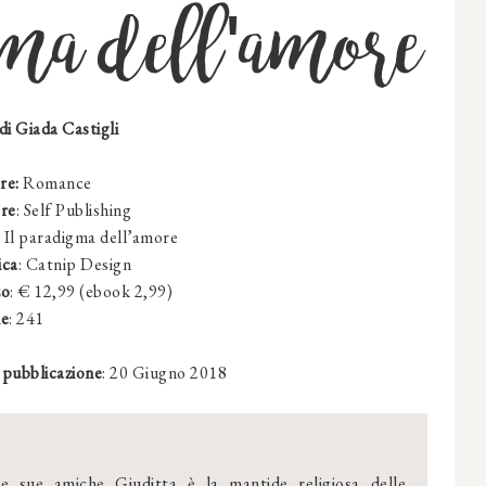
gma dell'amore
di
Giada Castigli
re
:
Romance
ore
: Self Publishing
: Il paradigma dell’amore
ica
: Catnip Design
zo
: € 12,99 (ebook 2,99)
ne
:
241
 pubblicazione
: 20 Giugno 2018
le sue amiche Giuditta è la mantide religiosa delle