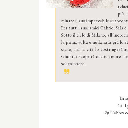
relaz
più 
minare il suo impeccabile autocont
Per tutti i suoi amici Gabriel Sala 
Sotto il cielo di Milano, all’incro
la prima volta e nulla sarà più lo 
stato, ma la vita lo costringerà 
Giuditta scoprirà che in amore non
soccombere.
La s
1# Il
2# L’abbracc