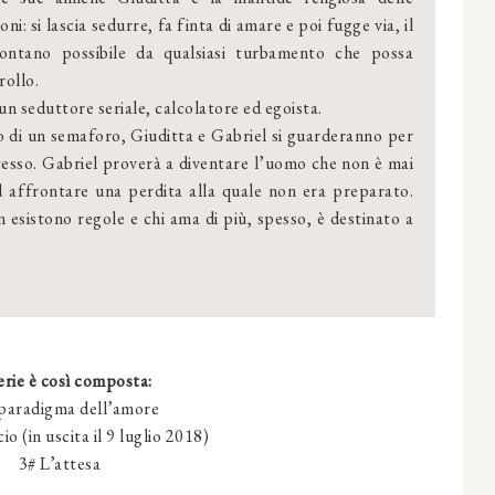
ioni: si lascia sedurre, fa finta di amare e poi fugge via, il
lontano possibile da qualsiasi turbamento che possa
rollo.
è un seduttore seriale, calcolatore ed egoista.
cio di un semaforo, Giuditta e Gabriel si guarderanno per
stesso. Gabriel proverà a diventare l’uomo che non è mai
ad affrontare una perdita alla quale non era preparato.
 esistono regole e chi ama di più, spesso, è destinato a
erie è così composta:
 paradigma dell’amore
io (in uscita il 9 luglio 2018)
3# L’attesa