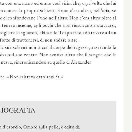
ta con una mano ed erano così vicini che, ogni volta che lui
o contro la propria schiena. E non c’era altro, nell’aria, se
he ci confondevano l’uno nell’altro. Non c’era altro oltre al
i teneva insieme, agli occhi che non riuscivano a staccarsi,
istogliere lo sguardo, chinando il capo fino ad arrivare ad un
sforzo di trattenersi, di non andare oltre.
 la sua schiena non toccò il corpo del ragazzo, azzerando la
iva sul suo ventre. Non sentiva altro che il sangue che le
entava, sincronizzandosi su quello di Alexander.
nte. «Non esisteva otto anni fa.»
BIOGRAFIA
ro d’esordio, Ombre sulla pelle, è edito da