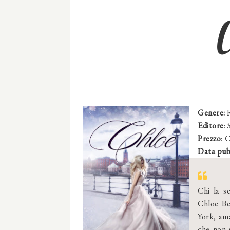
Genere
:
Editore
:
Prezzo
: 
Data pub
Chi la s
Chloe Be
York, ama
che non 