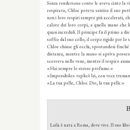
Senza rendersene conto le aveva cinto la vi
respirava, Chloe poteva sentire il suo pett
non i loro respiri sempre più accelerati, c
calore dei loro corpi, a quella mano che l
quasi increduli. Il principe fu il primo a d
soffio dal suo collo, il corpo rigido per lo 
Chloe chiuse gli occhi, spostandosi finché
distanza, mentre la mano si apriva possess
scorreva nelle vene, mentre il respiro aum
«Hai sempre lo stesso profumo.»
«Impossibile» replicò lei, con voce trema
«La tua pelle, Chloe. Dio, la tua pelle.»
Leila è nata a Roma, dove vive. Il suo lib