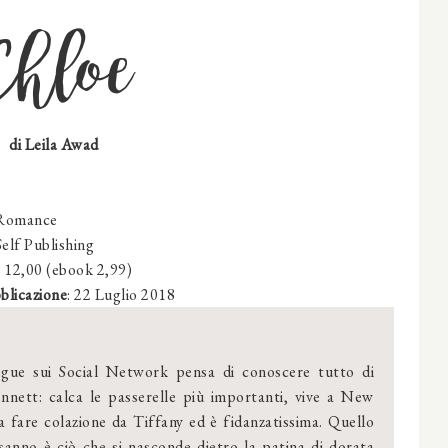
Chloe
di
Leila Awad
Romance
 Self Publishing
€ 12,00 (ebook 2,99)
blicazione
: 22 Luglio 2018
egue sui Social Network pensa di conoscere tutto di
nnett: calca le passerelle più importanti, vive a New
 fare colazione da Tiffany ed è fidanzatissima. Quello
sanno è ciò che si nasconde dietro la patina di dorata