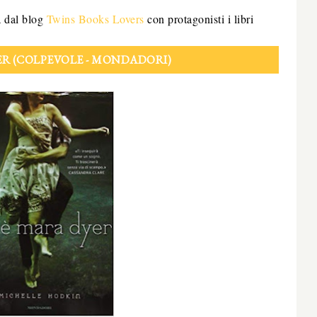
a dal blog
Twins Books Lovers
con protagonisti i libri
ER (COLPEVOLE - MONDADORI)