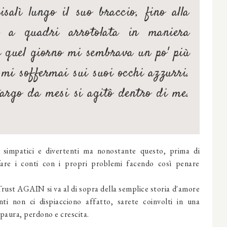
alì lungo il suo braccio, fino alla
a a quadri arrotolata in maniera
he quel giorno mi sembrava un po' più
è mi soffermai sui suoi occhi azzurri.
targo da mesi si agitò dentro di me.
 simpatici e divertenti ma nonostante questo, prima di
are i conti con i propri problemi facendo così penare
ust AGAIN si va al di sopra della semplice storia d'amore
i non ci dispiacciono affatto, sarete coinvolti in una
 paura, perdono e crescita.