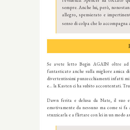
l'evidenza: Spencer ha toccato q
sempre. Anche lui, però, nonostante
allegro, spensierato e impertinen
senso di colpa che lo accompagna 
Se avete letto Begin AGAIN oltre ad 
fantasticato anche sulla migliore amica di 
divertentissimi punzecchiamenti infatti mi
e... la Kasten ci ha subito accontentati. T
Dawn ferita e delusa da Nate, il suo ex
emotivamente da nessuno ma come si fa a
stuzzicarla e a flirtare con lei in un modo