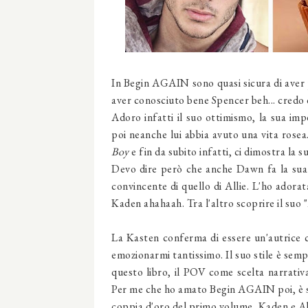
In Begin AGAIN sono quasi sicura di ave
aver conosciuto bene Spencer beh... credo d
Adoro infatti il suo ottimismo, la sua imp
poi neanche lui abbia avuto una vita rosea
Boy
e fin da subito infatti, ci dimostra la 
Devo dire però che anche Dawn fa la sua
convincente di quello di Allie. L'ho adora
Kaden ahahaah. Tra l'altro scoprire il suo "
La Kasten conferma di essere un'autrice ch
emozionarmi tantissimo. Il suo stile è sem
questo libro, il POV come scelta narrativa
Per me che ho amato Begin AGAIN poi, è sta
coppia d'oro del primo volume, Kaden e All