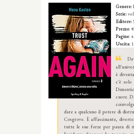
Genere:
Serie:
vol
Editore:
Prezzo
: 
Pagine
: 
Uscita:
1
Daw
all'unive
è diventa
c'è solo
Dimentic
cuore. Da
coinvolge
dare a qualcuno il potere di distr
Cosgrove. È affascinante, diverten
tutte le sue forze per paura di 