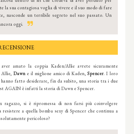
ualcosa dentro di lei che credeva di aver perduto per
 la sua contagiosa voglia di vivere e il suo modo di fare
te, nasconde un terribile segreto nel suo passato. Un
ancora oggi.
RECENSIONE
aver amato la coppia Kaden/Allie avrete sicuramente
Allie,
Dawn
e il miglione amico di Kaden,
Spencer
. I loro
 hanno fatto desiderare, fin da subito, una storia tra i due
rust AGAIN è infatti la storia di Dawn e Spencer.
 ragazzo, si è ripromessa di non farsi più coinvolgere
 resistere a quella bomba sexy di Spencer che continua a
 assolutamente pericoloso?