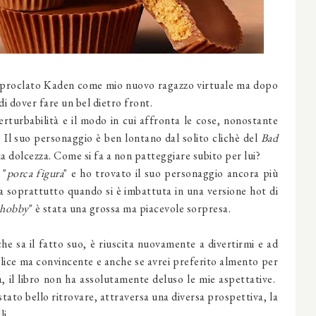
r proclato Kaden come mio nuovo ragazzo virtuale ma dopo
i dover fare un bel dietro front.
erturbabilità e il modo in cui affronta le cose, nonostante
. Il suo personaggio è ben lontano dal solito clichè del
Bad
sua dolcezza. Come si fa a non patteggiare subito per lui?
 "
porca figura
" e ho trovato il suo personaggio ancora più
ta soprattutto quando si è imbattuta in una versione hot di
hobby
" è stata una grossa ma piacevole sorpresa.
e sa il fatto suo, è riuscita nuovamente a divertirmi e ad
plice ma convincente e anche se avrei preferito almento per
, il libro non ha assolutamente deluso le mie aspettative.
to bello ritrovare, attraversa una diversa prospettiva, la
i.