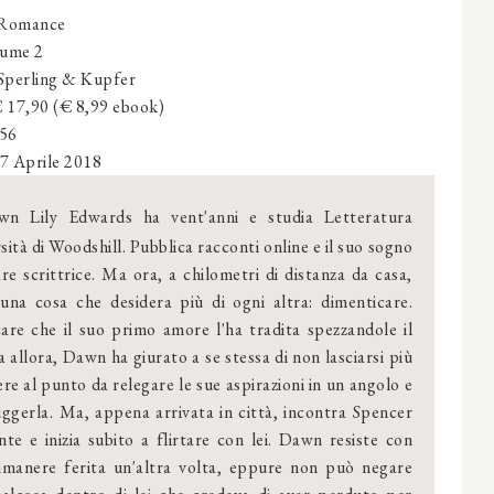
Romance
ume 2
Sperling & Kupfer
€ 17,90 (€ 8,99 ebook)
456
7 Aprile 2018
n Lily Edwards ha vent'anni e studia Letteratura
rsità di Woodshill. Pubblica racconti online e il suo sogno
re scrittrice. Ma ora, a chilometri di distanza da casa,
 una cosa che desidera più di ogni altra: dimenticare.
are che il suo primo amore l'ha tradita spezzandole il
 allora, Dawn ha giurato a se stessa di non lasciarsi più
re al punto da relegare le sue aspirazioni in un angolo e
uggerla. Ma, appena arrivata in città, incontra Spencer
te e inizia subito a flirtare con lei. Dawn resiste con
rimanere ferita un'altra volta, eppure non può negare