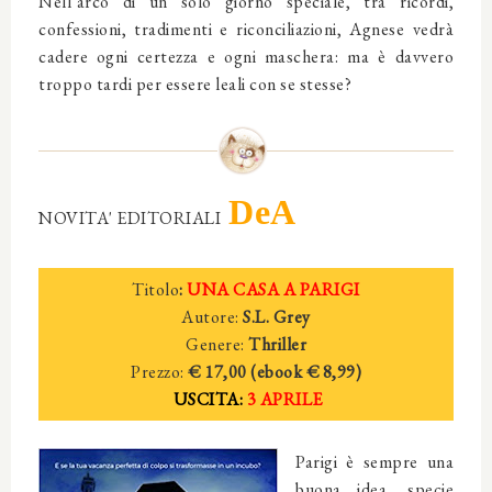
Nell’arco di un solo giorno speciale, tra ricordi,
confessioni, tradimenti e riconciliazioni, Agnese vedrà
cadere ogni certezza e ogni maschera: ma è davvero
troppo tardi per essere leali con se stesse?
DeA
NOVITA' EDITORIALI
Titolo
:
UNA CASA A PARIGI
Autore:
S.L. Grey
Genere:
Thriller
Prezzo:
€ 17,00 (ebook € 8,99)
USCITA:
3 APRILE
Parigi è sempre una
buona idea, specie