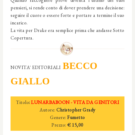
Quando raccogliere prove diventa l’ultimo dei suoi
pensieri, si rende conto di dover prendere una decisione:
seguire il cuore o essere forte e portare a termine il suo
incarico.
La vita per Drake era semplice prima che andasse Sotto
Copertura.
BECCO
NOVITA' EDITORIALI
GIALLO
Titolo
:
LUNARBABOON - VITA DA GENITORI
Autore:
Christopher Grady
Genere:
Fumetto
Prezzo:
€ 15,00