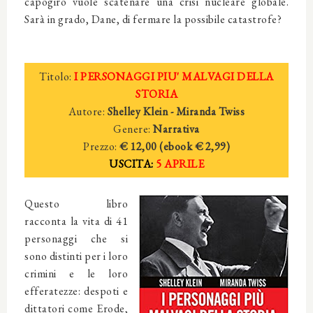
capogiro vuole scatenare una crisi nucleare globale.
Sarà in grado, Dane, di fermare la possibile catastrofe?
Titolo:
I PERSONAGGI PIU' MALVAGI DELLA
STORIA
Autore:
Shelley Klein - Miranda Twiss
Genere:
Narrativa
Prezzo:
€ 12,00 (ebook
€ 2
,99)
USCITA:
5 APRILE
Questo libro
racconta la vita di 41
personaggi che si
sono distinti per i loro
crimini e le loro
efferatezze: despoti e
dittatori come Erode,