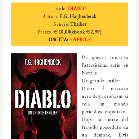
Titolo:
DIABLO
Autore:
F.G. Haghenbeck
Genere:
Thriller
Prezzo:
€ 10,00(ebook
€ 2
,99)
USCITA:
5 APRILE
Da questo romanzo
l'attesissima serie su
Netflix
Un grande thriller
Dietro il mercato
nero degli esorcismi si
cela un mondo
pericoloso e spietato.
Dopo la morte del
fratello posseduto da
un demone, Elvis