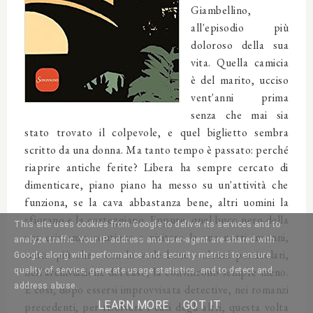
Giambellino,
all'episodio più
doloroso della sua
vita. Quella camicia
è del marito, ucciso
vent'anni prima
senza che mai sia
stato trovato il colpevole, e quel biglietto sembra
scritto da una donna. Ma tanto tempo è passato: perché
riaprire antiche ferite? Libera ha sempre cercato di
dimenticare, piano piano ha messo su un'attività che
funziona, se la cava abbastanza bene, altri uomini la
sfiorano e la corteggiano. Eppure, quel buco nero della
This site uses cookies from Google to deliver its services and to
sua esistenza continua a visitare le sue notti insonni,
analyze traffic. Your IP address and user-agent are shared with
tanto più che - ora lo vede bene - alcuni particolari,
Google along with performance and security metrics to ensure
nell'archiviazione del caso, la convincono sempre meno.
quality of service, generate usage statistics, and to detect and
address abuse.
E così, dopo essersi improvvisata detective, nei romanzi
LEARN MORE
GOT IT
precedenti, per risolvere i casi degli altri, questa volta