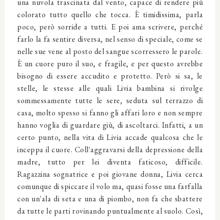
una nuvola trascinata dal vento, capace di rendere più
colorato tutto quello che tocca. È timidissima, parla
poco, però sorride a tutti. E poi ama scrivere, perché
farlo la fa sentire diversa, nel senso di speciale, come se
nelle sue vene al posto del sangue scorressero le parole.
È un cuore puro il suo, e fragile, e per questo avrebbe
bisogno di essere accudito e protetto. Però si sa, le
stelle, le stesse alle quali Livia bambina si rivolge
sommessamente tutte le sere, seduta sul terrazzo di
casa, molto spesso si fanno gli affari loro e non sempre
hanno voglia di guardare giù, di ascoltarci. Infatti, a un
certo punto, nella vita di Livia accade qualcosa che le
inceppa il cuore. Coll'aggravarsi della depressione della
madre, tutto per lei diventa faticoso, difficile.
Ragazzina sognatrice e poi giovane donna, Livia cerca
comunque di spiccare il volo ma, quasi fosse una farfalla
con un'ala di seta e una di piombo, non fa che sbattere
da tutte le parti rovinando puntualmente al suolo. Così,