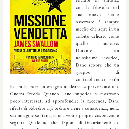
entrare in sintonia
con la filosofia del
suo nuovo ruolo:
osservare è sempre
meglio che agire in un
ambito delicato come
quello nucleare.
Durante un
noiosissimo incarico,
Dane scopre che un
gruppo di
contrabbandieri serbi
ha tra le mani un ordigno nucleare, sopravvissuto alla
Guerra Fredda. Quando i suoi superiori si mostrano
poco interessati ad approfondire la faccenda, Dane
rifiuta di obbedire agli ordini e viene a conoscenza, nella
sua indagine solitaria, di una vera e propria cospirazione
segreta. Qualcuno che dispone di finanziamenti da