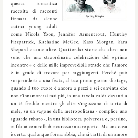
questa romantica
raccolta di racconti
firmata da alcune
autrici young adult
come Nicola Yoon, Jennifer Armentrout, Huntley
Fitzpatrick, Katharine McGee, Kass Morgan, Sara
Shepard e tante altre. Quattordici storie che altro non
sono che una straordinaria celebrazione del «primo
incontro» e delle mille imprevedibili strade che l'amore
è in grado di trovare per raggiungerti. Perché può
sorprenderti a una festa, al tuo primo giorno di stage,
quando il tuo cuore è ancora a pezzi e sei convinta che
non t'innamorerai mai più, in una tavola calda davanti a
un tè freddo mentre gli altri s'ingozzano di torta di
mele, su un vagone della metropolitana - complice uno
sguardo rubato -, in una biblioteca polverosa o, persino,
in fila ai controlli di sicurezza in aeroporto. Ma una cosa
è certa: qualunque forma abbia, che si tratti di un amore