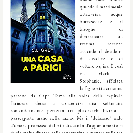
quando il matrimonio
attraversa acque
burrascose e il
bisogno di
dimenticare un
trauma recente
accende il desiderio
di evadere e di
voltare pagina. È così
che Mark e
Stephanie, affidata
la figlioletta ai nonni,
partono da Cape Town alla volta della capitale
francese, decisi a concedersi una settimana
romanticamente perfetta tra pittoreschi bistrot e
passeggiate mano nella mano. Ma il "delizioso" nido
d'amore promesso dal sito di scambi d'appartamento si
rivela molto diverso dalle aspettative; e mentre nulla tra