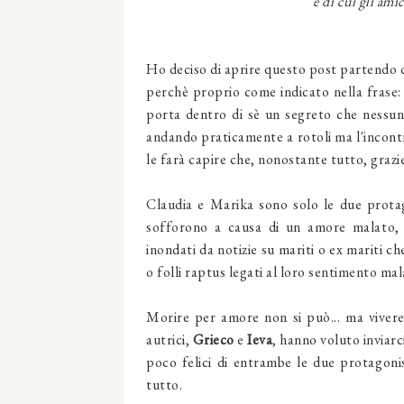
e di cui gli ami
Ho deciso di aprire questo post partendo dal
perchè proprio come indicato nella frase: 
porta dentro di sè un segreto che nessu
andando praticamente a rotoli ma l'incontr
le farà capire che, nonostante tutto, grazie
Claudia e Marika sono solo le due prota
sofforono a causa di un amore malato, v
inondati da notizie su mariti o ex mariti ch
o folli raptus legati al loro sentimento mal
Morire per amore non si può... ma viver
autrici,
Grieco
e
Ieva
, hanno voluto inviarc
poco felici di entrambe le due protagonis
tutto.