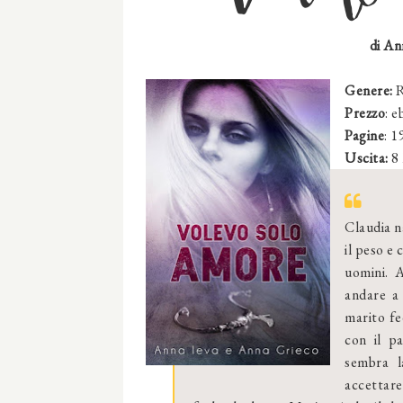
di An
Genere:
Prezzo
: 
Pagine
: 1
Uscita:
8 
Claudia n
il peso e 
uomini. A
andare a 
marito fe
con il p
sembra l
accettare