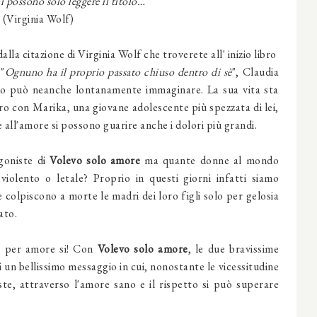
ci possono solo leggere il titolo…
(Virginia Wolf)
la citazione di Virginia Wolf che troverete all' inizio libro
"
Ognuno ha il proprio passato chiuso dentro di sè
", Claudia
no può neanche lontanamente immaginare. La sua vita sta
o con Marika, una giovane adolescente più spezzata di lei,
 all'amore si possono guarire anche i dolori più grandi.
goniste di
Volevo solo amore
ma quante donne al mondo
iolento o letale? Proprio in questi giorni infatti siamo
e colpiscono a morte le madri dei loro figli solo per gelosia
ato.
e per amore si! Con
Volevo solo amore
, le due bravissime
i un bellissimo messaggio in cui, nonostante le vicessitudine
te, attraverso l'amore sano e il rispetto si può superare