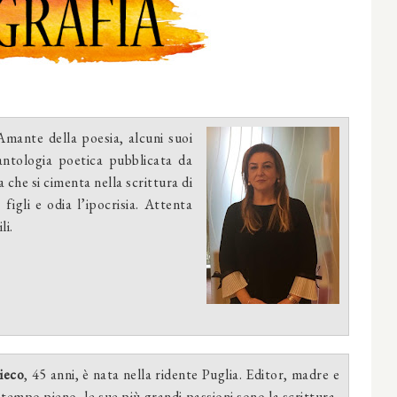
Amante della poesia, alcuni suoi
antologia poetica pubblicata da
 che si cimenta nella scrittura di
igli e odia l’ipocrisia. Attenta
li.
ieco
, 45 anni, è nata nella ridente Puglia. Editor, madre e
 tempo pieno, le sue più grandi passioni sono la scrittura,