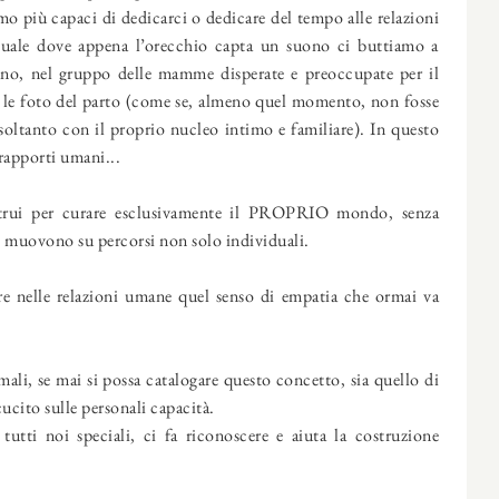
 più capaci di dedicarci o dedicare del tempo alle relazioni
tuale dove appena l’orecchio capta un suono ci buttiamo a
nno, nel gruppo delle mamme disperate e preoccupate per il
e le foto del parto (come se, almeno quel momento, non fosse
soltanto con il proprio nucleo intimo e familiare). In questo
rapporti umani...
altrui per curare esclusivamente il PROPRIO mondo, senza
 si muovono su percorsi non solo individuali.
orre nelle relazioni umane quel senso di empatia che ormai va
li, se mai si possa catalogare questo concetto, sia quello di
cito sulle personali capacità.
tti noi speciali, ci fa riconoscere e aiuta la costruzione