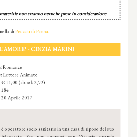
 materiale non saranno neanche prese in considerazione
nella di
Peccati di Penna.
L'AMORE? - CINZIA MARINI
e:
Romance
:
Lettere Animate
: € 11,00 (ebook 2,99)
: 184
:
20 Aprile 2017
 è operatore socio sanitario in una casa di riposo del suo
 Macerata. Sta per sposarsi con Vittorio quando