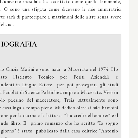
 L'universo maschile è sfaccettato come quello femminile,
. O sono una sfigata come dicevano le mie ammiratrici
orte sarà di partecipare a matrimoni delle altre senza avere
del suo.
BIOGRAFIA
o Cinzia Marini e sono nata
a Macerata nel 1974. Ho
tato l'Istituto Tecnico per Periti Aziendali e
ondenti in Lingue Estere
per poi proseguire gli studi
la Facoltà di Scienze Politiche sempre a Macerata. Vivo in
olo paesino del maceratese, Treia. Attualmente sono
casalinga a tempo pieno. Mi dedico oltre ai miei bambini
ione per la cucina e la lettura.
"Tu credi nell'amore?" è il
ndo libro. Il
primo romanzo che ho scritto "Io sogno
 giorno" è stato
pubblicato dalla casa editrice "Antonio