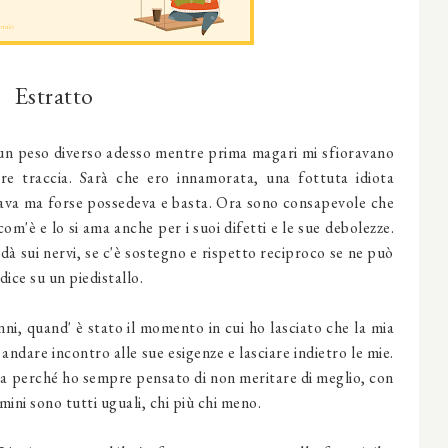
Estratto
un peso diverso adesso mentre prima magari mi sfioravano
are traccia. Sarà che ero innamorata, una fottuta idiota
ava ma forse possedeva e basta. Ora sono consapevole che
om'è e lo si ama anche per i suoi difetti e le sue debolezze.
 dà sui nervi, se c'è sostegno e rispetto reciproco se ne può
ice su un piedistallo.
ni, quand' è stato il momento in cui ho lasciato che la mia
andare incontro alle sue esigenze e lasciare indietro le mie.
a perché ho sempre pensato di non meritare di meglio, con
mini sono tutti uguali, chi più chi meno.