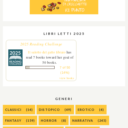
LIBRI LETTI 2025
2025 Reading Challenge
Il salotto del gatto libraio
has
read 7 books toward her goal of
50 books.
7 of 50
(14%)
view books
GENERI
CLASSICI
(14)
DISTOPICO
(49)
EROTICO
(4)
FANTASY
(159)
HORROR
(8)
NARRATIVA
(245)