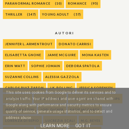
PARANORMAL ROMANCE
(10)
ROMANCE
(95)
THRILLER
(147)
YOUNG ADULT
(57)
AUTORI
JENNIFER L. ARMENTROUT
DONATO CARRISI
ELISABETTA GNONE
JAMIE MCGUIRE
MONA KASTEN
ERIN WATT
SOPHIE JOMAIN
DEBORA SPATOLA
SUZANNE COLLINS
ALESSIA GAZZOLA
CARLOS RUIZ ZAFON
J.K. ROLLING
JESSICA SORENSEN
This site uses cookies from Google to deliver its services and to
analyze traffic. Your IP address and user-agent are shared with
KRISTEN KYLE
SARA RATTARO
SUSAN ELIZABETH PHILLIPS
Google along with performance and security metrics to ensure
IRENE GRAZZINI
JOEL DICKER
KATIE MCGARRY
quality of service, generate usage statistics, and to detect and
address abuse.
LORENZA DI SEPIO
LUCREZIA SCALI
M.G. REYES
LEARN MORE
GOT IT