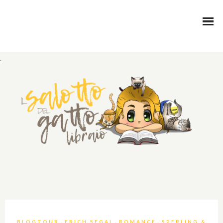
.
,
,
,
BLOGTOUR
ERICH SEGAL
ROMANCE
SPERLING &