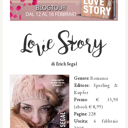
Love Story
di Erich Segal
Genere:
Romance
Editore:
Sperling &
Kupfer
Prezzo
: € 15,90
(ebook € 8,99)
Pagine
: 228
Uscita:
6 febbraio