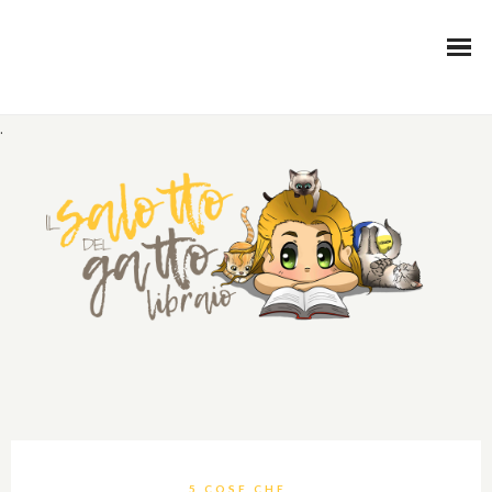
.
5 COSE CHE...