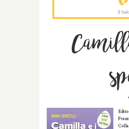
Camilla
sp
Edito
Prezz
Colla