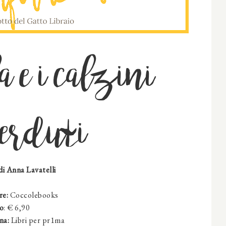
 e i calzini
erduti
di Anna Lavatelli
re:
Coccolebooks
o
: € 6,90
na:
Libri per pr1ma