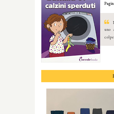
Pagin
N
uno a
colpev