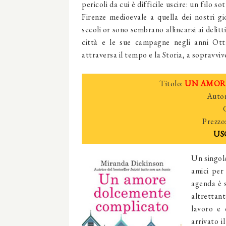
pericoli da cui è difficile uscire: un filo sot
Firenze medioevale a quella dei nostri gio
secoli or sono sembrano allinearsi ai delitt
città e le sue campagne negli anni Otta
attraversa il tempo e la Storia, a sopravvi
Titolo:
UN AMOR
Autor
Prezzo
US
Un singolo
amici per
agenda è 
altrettan
lavoro e 
arrivato i