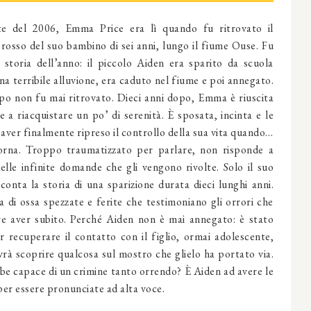
te del 2006, Emma Price era lì quando fu ritrovato il
rosso del suo bambino di sei anni, lungo il fiume Ouse. Fu
a storia dell’anno: il piccolo Aiden era sparito da scuola
a terribile alluvione, era caduto nel fiume e poi annegato.
rpo non fu mai ritrovato. Dieci anni dopo, Emma è riuscita
 a riacquistare un po’ di serenità. È sposata, incinta e le
aver finalmente ripreso il controllo della sua vita quando…
orna. Troppo traumatizzato per parlare, non risponde a
elle infinite domande che gli vengono rivolte. Solo il suo
conta la storia di una sparizione durata dieci lunghi anni.
a di ossa spezzate e ferite che testimoniano gli orrori che
e aver subito. Perché Aiden non è mai annegato: è stato
er recuperare il contatto con il figlio, ormai adolescente,
à scoprire qualcosa sul mostro che glielo ha portato via.
ebbe capace di un crimine tanto orrendo? È Aiden ad avere le
 per essere pronunciate ad alta voce.