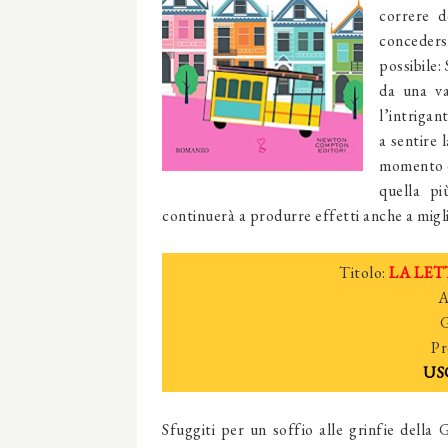
correre d
conceders
possibile:
da una va
l’intrigan
a sentire 
momento di
quella pi
continuerà a produrre effetti anche a migli
Titolo:
LA LETT
A
Pr
US
Sfuggiti per un soffio alle grinfie della 