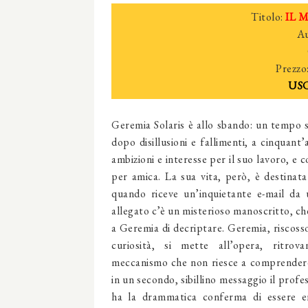
Titolo:
IL 
Au
Prezzo
USC
Geremia Solaris è allo sbando: un tempo s
dopo disillusioni e fallimenti, a cinquant’a
ambizioni e interesse per il suo lavoro, e c
per amica. La sua vita, però, è destinat
quando riceve un’inquietante e-mail da 
allegato c’è un misterioso manoscritto, ch
a Geremia di decriptare. Geremia, riscosso
curiosità, si mette all’opera, ritrov
meccanismo che non riesce a comprendere
in un secondo, sibillino messaggio il profes
ha la drammatica conferma di essere en