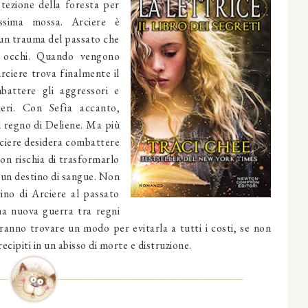
tezione della foresta per
ossima mossa. Arciere è
i un trauma del passato che
li occhi. Quando vengono
rciere trova finalmente il
battere gli aggressori e
ieri. Con Sefia accanto,
il regno di Deliene. Ma più
rciere desidera combattere
non rischia di trasformarlo
 un destino di sangue. Non
ino di Arciere al passato
na nuova guerra tra regni
ovranno trovare un modo per evitarla a tutti i costi, se non
cipiti in un abisso di morte e distruzione.