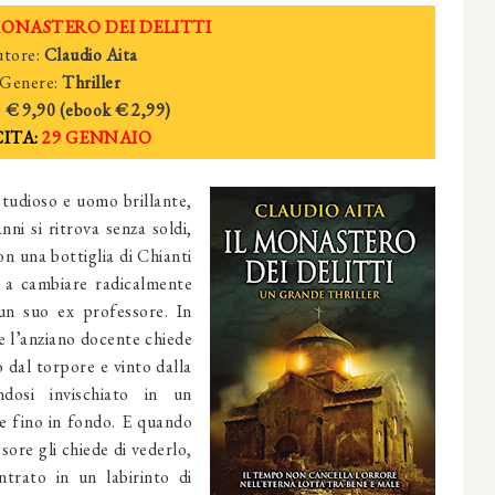
MONASTERO DEI DELITTI
tore:
Claudio Aita
Genere:
Thriller
:
€ 9,90 (ebook
€ 2
,99)
ITA:
29 GENNAIO
tudioso e uomo brillante,
nni si ritrova senza soldi,
on una bottiglia di Chianti
a a cambiare radicalmente
un suo ex professore. In
e l’anziano docente chiede
 dal torpore e vinto dalla
andosi invischiato in un
 fino in fondo. E quando
sore gli chiede di vederlo,
trato in un labirinto di