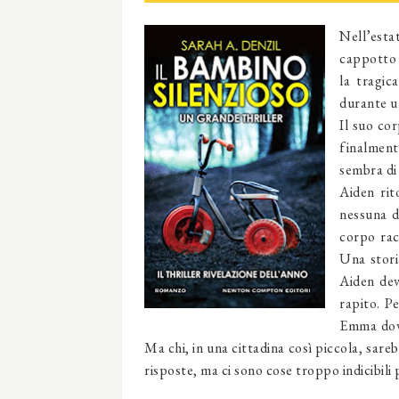
Nell’esta
cappotto 
la tragic
durante un
Il suo co
finalmente
sembra di 
Aiden rit
nessuna d
corpo rac
Una stori
Aiden dev
rapito. P
Emma dovr
Ma chi, in una cittadina così piccola, sar
risposte, ma ci sono cose troppo indicibili