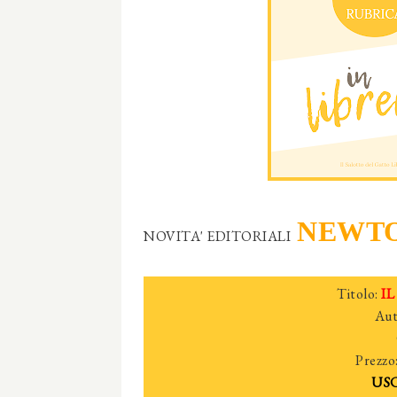
NEWTO
NOVITA' EDITORIALI
Titolo:
I
Aut
Prezzo
USC