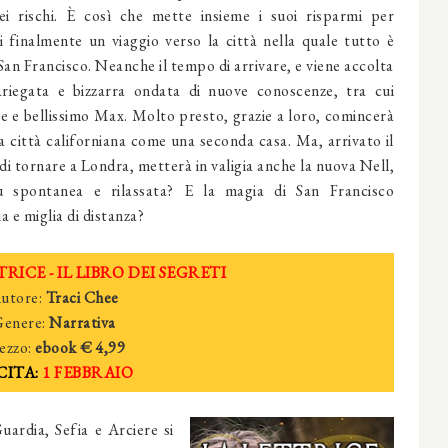
ei rischi. È così che mette insieme i suoi risparmi per
i finalmente un viaggio verso la città nella quale tutto è
 San Francisco. Neanche il tempo di arrivare, e viene accolta
riegata e bizzarra ondata di nuove conoscenze, tra cui
te e bellissimo Max. Molto presto, grazie a loro, comincerà
la città californiana come una seconda casa. Ma, arrivato il
 tornare a Londra, metterà in valigia anche la nuova Nell,
ù spontanea e rilassata? E la magia di San Francisco
a e miglia di distanza?
RICE - IL LIBRO DEI SEGRETI
utore:
Traci Chee
Genere:
Narrativa
ezzo:
ebook
€ 4
,99
CITA:
1 FEBBRAIO
Guardia, Sefia e Arciere si