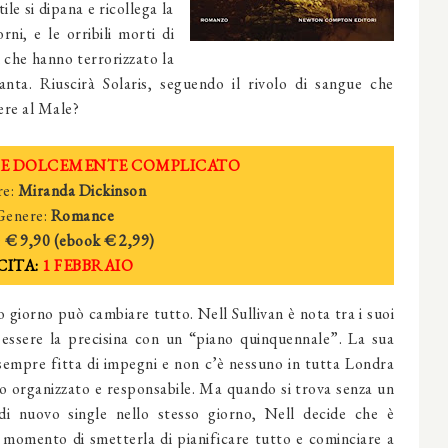
tile si dipana e ricollega la
rni, e le orribili morti di
i che hanno terrorizzato la
nta. Riuscirà Solaris, seguendo il rivolo di sangue che
vere al Male?
E DOLCEMENTE COMPLICATO
e:
Miranda Dickinson
Genere:
Romance
:
€ 9,90 (ebook
€ 2
,99)
CITA:
1 FEBBRAIO
 giorno può cambiare tutto. Nell Sullivan è nota tra i suoi
 essere la precisina con un “piano quinquennale”. La sua
sempre fitta di impegni e non c’è nessuno in tutta Londra
to organizzato e responsabile. Ma quando si trova senza un
di nuovo single nello stesso giorno, Nell decide che è
l momento di smetterla di pianificare tutto e cominciare a