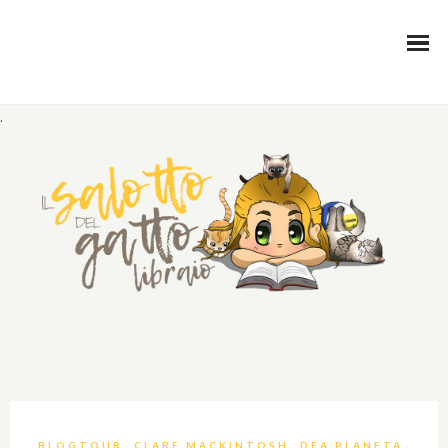
.
,
,
,
BLOGTOUR
CLARE MACKINTOSH
DEA PLANETA