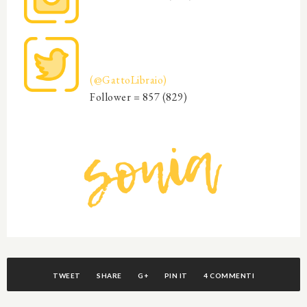
(@
GattoLibraio)
Follower = 857 (829)
TWEET
SHARE
G+
PIN IT
4 COMMENTI