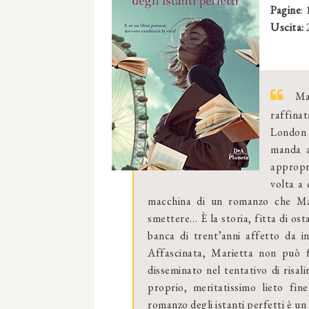
Pagine
:
Uscita:
Mar
raffinat
London 
manda al
appropr
volta a 
macchina di un romanzo che Mari
smettere… È la storia, fitta di ost
banca di trent’anni affetto da i
Affascinata, Marietta non può f
disseminato nel tentativo di risali
proprio, meritatissimo lieto fin
romanzo degli istanti perfetti è un 