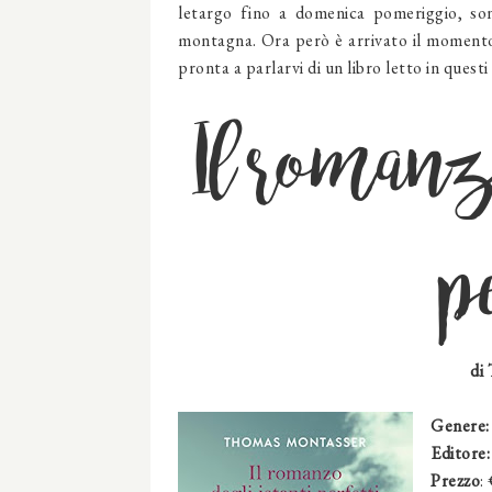
letargo fino a domenica pomeriggio, so
montagna. Ora però è arrivato il momento d
pronta a parlarvi di un libro letto in quest
Il romanzo
p
di
Genere
Editore:
Prezzo
: