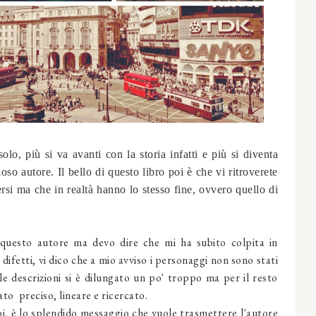
solo, più si va avanti con la storia infatti e più si diventa
ioso autore. Il bello di questo libro poi è che vi ritroverete
si ma che in realtà hanno lo stesso fine, ovvero quello di
 questo autore ma devo dire che mi ha subito colpita in
difetti, vi dico che a mio avviso i personaggi non sono stati
lle descrizioni si è dilungato un po' troppo ma per il resto
vato preciso, lineare e ricercato.
oi, è lo splendido messaggio che vuole trasmettere l'autore