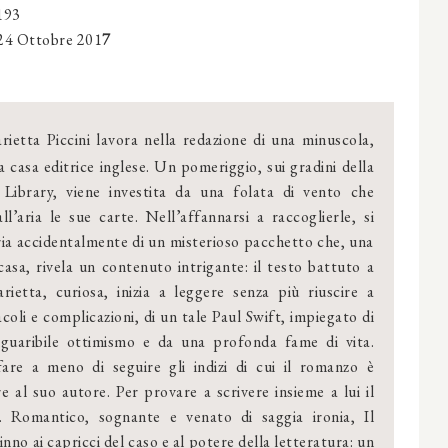
 193
24 Ottobre
201
7
ietta Piccini lavora nella redazione di una minuscola,
a casa editrice inglese. Un pomeriggio, sui gradini della
Library, viene investita da una folata di vento che
l’aria le sue carte. Nell’affannarsi a raccoglierle, si
ia accidentalmente di un misterioso pacchetto che, una
casa, rivela un contenuto intrigante: il testo battuto a
etta, curiosa, inizia a leggere senza più riuscire a
acoli e complicazioni, di un tale Paul Swift, impiegato di
nguaribile ottimismo e da una profonda fame di vita.
are a meno di seguire gli indizi di cui il romanzo è
re al suo autore. Per provare a scrivere insieme a lui il
e. Romantico, sognante e venato di saggia ironia, Il
inno ai capricci del caso e al potere della letteratura: un