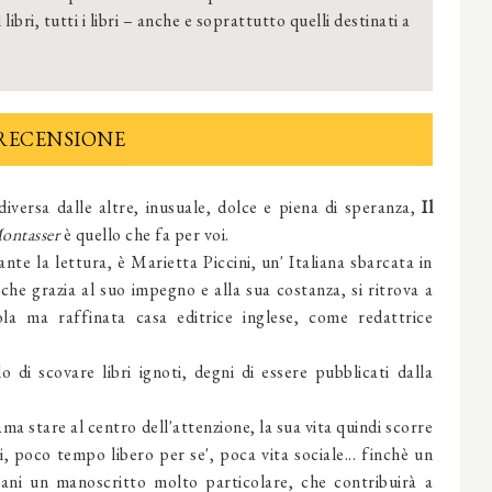
bri, tutti i libri – anche e soprattutto quelli destinati a
RECENSIONE
diversa dalle altre, inusuale, dolce e piena di speranza,
Il
ontasser
è quello che fa per voi.
e la lettura, è Marietta Piccini, un' Italiana sbarcata in
 che grazia al suo impegno e alla sua costanza, si ritrova a
la ma raffinata casa editrice inglese, come redattrice
o di scovare libri ignoti, degni di essere pubblicati dalla
a stare al centro dell'attenzione, la sua vita quindi scorre
 poco tempo libero per se', poca vita sociale... finchè un
mani un manoscritto molto particolare, che contribuirà a