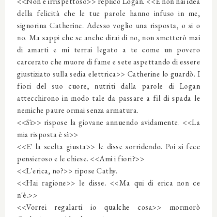
<<Non è irrispettoso>> replicò Logan. <<E non hai idea
della felicità che le tue parole hanno infuso in me,
signorina Catherine. Adesso voglio una risposta, o si o
no. Ma sappi che se anche dirai di no, non smetterò mai
di amarti e mi terrai legato a te come un povero
carcerato che muore di fame e sete aspettando di essere
giustiziato sulla sedia elettrica>> Catherine lo guardò. I
fiori del suo cuore, nutriti dalla parole di Logan
attecchirono in modo tale da passare a fil di spada le
nemiche paure ormai senza armatura.
<<Sì>> rispose la giovane annuendo avidamente. <<La
mia risposta è sì>>
<<E' la scelta giusta>> le disse sorridendo. Poi si fece
pensieroso e le chiese. <<Ami i fiori?>>
<<L'erica, no?>> ripose Cathy.
<<Hai ragione>> le disse. <<Ma qui di erica non ce
n'è.>>
<<Vorrei regalarti io qualche cosa>> mormorò