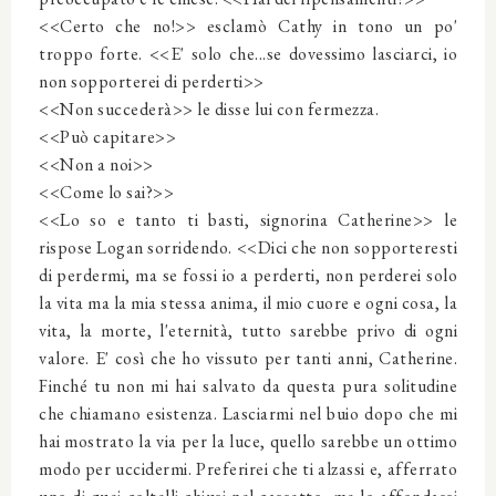
<<Certo che no!>> esclamò Cathy in tono un po'
troppo forte. <<E' solo che...se dovessimo lasciarci, io
non sopporterei di perderti>>
<<Non succederà>> le disse lui con fermezza.
<<Può capitare>>
<<Non a noi>>
<<Come lo sai?>>
<<Lo so e tanto ti basti, signorina Catherine>> le
rispose Logan sorridendo. <<Dici che non sopporteresti
di perdermi, ma se fossi io a perderti, non perderei solo
la vita ma la mia stessa anima, il mio cuore e ogni cosa, la
vita, la morte, l'eternità, tutto sarebbe privo di ogni
valore. E' così che ho vissuto per tanti anni, Catherine.
Finché tu non mi hai salvato da questa pura solitudine
che chiamano esistenza. Lasciarmi nel buio dopo che mi
hai mostrato la via per la luce, quello sarebbe un ottimo
modo per uccidermi. Preferirei che ti alzassi e, afferrato