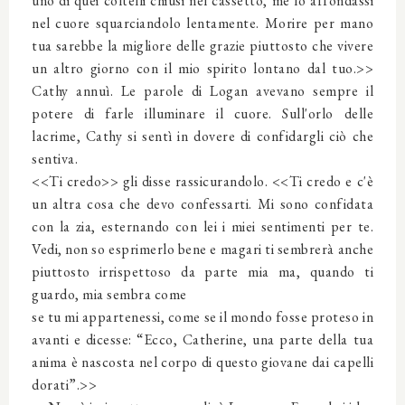
uno di quei coltelli chiusi nel cassetto, me lo affondassi
nel cuore squarciandolo lentamente. Morire per mano
tua sarebbe la migliore delle grazie piuttosto che vivere
un altro giorno con il mio spirito lontano dal tuo.>>
Cathy annuì. Le parole di Logan avevano sempre il
potere di farle illuminare il cuore. Sull'orlo delle
lacrime, Cathy si sentì in dovere di confidargli ciò che
sentiva.
<<Ti credo>> gli disse rassicurandolo. <<Ti credo e c'è
un altra cosa che devo confessarti. Mi sono confidata
con la zia, esternando con lei i miei sentimenti per te.
Vedi, non so esprimerlo bene e magari ti sembrerà anche
piuttosto irrispettoso da parte mia ma, quando ti
guardo, mia sembra come
se tu mi appartenessi, come se il mondo fosse proteso in
avanti e dicesse: “Ecco, Catherine, una parte della tua
anima è nascosta nel corpo di questo giovane dai capelli
dorati”.>>