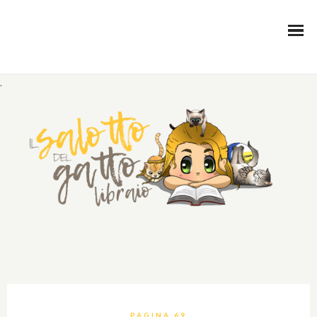
.
PAGINA 69