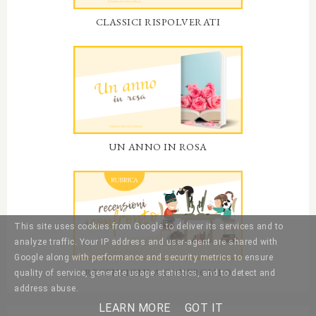
CLASSICI RISPOLVERATI
UN ANNO IN ROSA
This site uses cookies from Google to deliver its services and to
analyze traffic. Your IP address and user-agent are shared with
Google along with performance and security metrics to ensure
RECENSIONI A CONFRONTO
quality of service, generate usage statistics, and to detect and
address abuse.
LEARN MORE
GOT IT