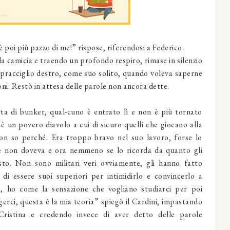
è poi più pazzo di me!” rispose, riferendosi a Federico.
la camicia e traendo un profondo respiro, rimase in silenzio
 sopracciglio destro, come suo solito, quando voleva saperne
oni. Restò in attesa delle parole non ancora dette.
rta di bunker, qual-cuno è entrato lì e non è più tornato
 è un povero diavolo a cui di sicuro quelli che giocano alla
on so perché. Era troppo bravo nel suo lavoro, forse lo
e non doveva e ora nemmeno se lo ricorda da quanto gli
sto. Non sono militari veri ovviamente, gli hanno fatto
di essere suoi superiori per intimidirlo e convincerlo a
o, ho come la sensazione che vogliano studiarci per poi
gerci, questa è la mia teoria” spiegò il Cardini, impastando
Cristina e credendo invece di aver detto delle parole