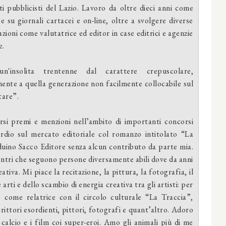
sti pubblicisti del Lazio. Lavoro da oltre dieci anni come
ce su giornali cartacei e on-line, oltre a svolgere diverse
zioni come valutatrice ed editor in case editrici e agenzie
e.
n'insolita trentenne dal carattere crepuscolare,
ente a quella generazione non facilmente collocabile sul
tare”.
rsi premi e menzioni nell’ambito di importanti concorsi
ordio sul mercato editoriale col romanzo intitolato “La
duino Sacco Editore senza alcun contributo da parte mia.
entri che seguono persone diversamente abili dove da anni
tiva. Mi piace la recitazione, la pittura, la fotografia, il
arti e dello scambio di energia creativa tra gli artisti: per
come relatrice con il circolo culturale “La Traccia”,
ittori esordienti, pittori, fotografi e quant’altro. Adoro
 calcio e i film coi super-eroi. Amo gli animali più di me