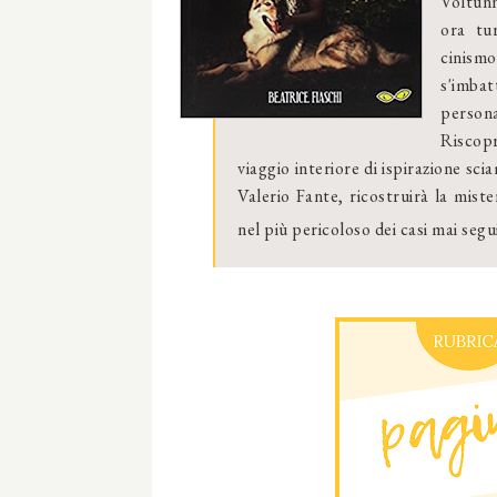
Voltunn
ora tur
cinism
s'imbat
persona
Riscopr
viaggio interiore di ispirazione sc
Valerio Fante, ricostruirà la mis
nel più pericoloso dei casi mai segu