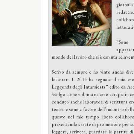
giornali
redattri
collabora
letterari
“Sono u
apparten
mondo del lavoro che si è dovuta reinven
Scrivo da sempre e ho vinto anche dive
letterari. Il 2015 ha segnato il mio es
Leggenda degli Intarsicats” edito da Ar
Svolgo come volontaria arte-terapia in c
conduco anche laboratori di scrittura crea
teatro e sono a favore dell’incontro delle 
questo nel mio tempo libero collaboro 
presentando serate di promozione per scr
leggere, scrivere, guardare le partite di