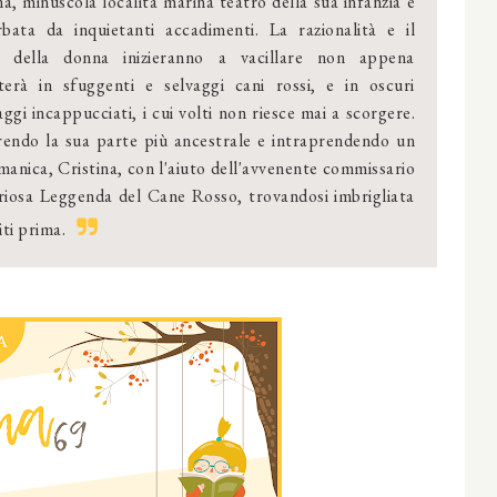
a, minuscola località marina teatro della sua infanzia e
bata da inquietanti accadimenti. La razionalità e il
o della donna inizieranno a vacillare non appena
terà in sfuggenti e selvaggi cani rossi, e in oscuri
ggi incappucciati, i cui volti non riesce mai a scorgere.
endo la sua parte più ancestrale e intraprendendo un
iamanica, Cristina, con l'aiuto dell'avvenente commissario
teriosa Leggenda del Cane Rosso, trovandosi imbrigliata
iti prima.