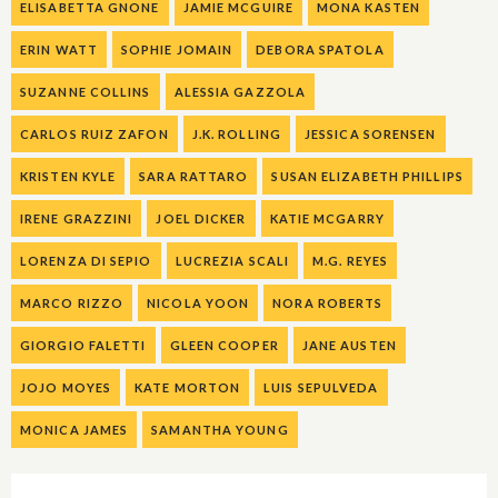
ELISABETTA GNONE
JAMIE MCGUIRE
MONA KASTEN
ERIN WATT
SOPHIE JOMAIN
DEBORA SPATOLA
SUZANNE COLLINS
ALESSIA GAZZOLA
CARLOS RUIZ ZAFON
J.K. ROLLING
JESSICA SORENSEN
KRISTEN KYLE
SARA RATTARO
SUSAN ELIZABETH PHILLIPS
IRENE GRAZZINI
JOEL DICKER
KATIE MCGARRY
LORENZA DI SEPIO
LUCREZIA SCALI
M.G. REYES
MARCO RIZZO
NICOLA YOON
NORA ROBERTS
GIORGIO FALETTI
GLEEN COOPER
JANE AUSTEN
JOJO MOYES
KATE MORTON
LUIS SEPULVEDA
MONICA JAMES
SAMANTHA YOUNG