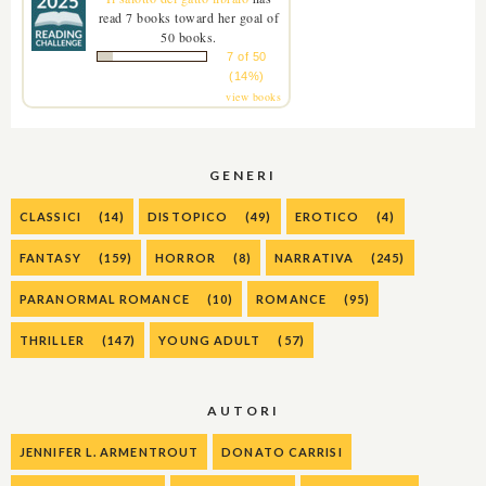
read 7 books toward her goal of
50 books.
7 of 50
(14%)
view books
GENERI
CLASSICI
(14)
DISTOPICO
(49)
EROTICO
(4)
FANTASY
(159)
HORROR
(8)
NARRATIVA
(245)
PARANORMAL ROMANCE
(10)
ROMANCE
(95)
THRILLER
(147)
YOUNG ADULT
(57)
AUTORI
JENNIFER L. ARMENTROUT
DONATO CARRISI