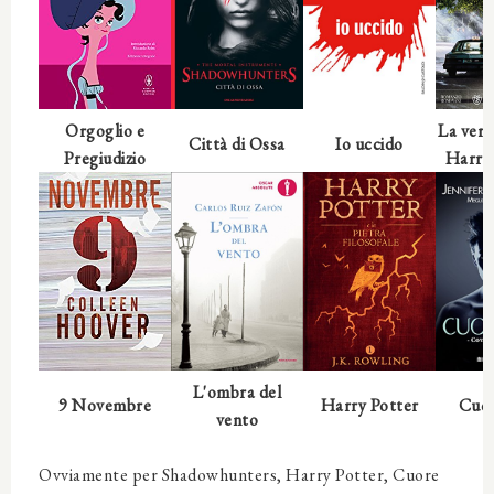
Orgoglio e
La veri
Città di Ossa
Io uccido
Pregiudizio
Harry
L'ombra del
9 Novembre
Harry Potter
Cuor
vento
Ovviamente per Shadowhunters, Harry Potter, Cuore