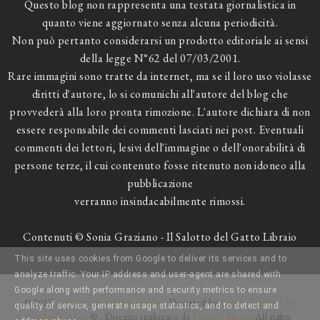
Questo blog non rappresenta una testata giornalistica in
quanto viene aggiornato senza alcuna periodicità.
Non può pertanto considerarsi un prodotto editoriale ai sensi
della legge N°62 del 07/03/2001.
Rare immagini sono tratte da internet, ma se il loro uso violasse
diritti d'autore, lo si comunichi all'autore del blog che
provvederà alla loro pronta rimozione. L'autore dichiara di non
essere responsabile dei commenti lasciati nei post. Eventuali
commenti dei lettori, lesivi dell'immagine o dell'onorabilità di
persone terze, il cui contenuto fosse ritenuto non idoneo alla
pubblicazione
verranno insindacabilmente rimossi.
Contenuti © Sonia Graziano - Il Salotto del Gatto Libraio
This site uses cookies from Google to deliver its services and to
analyze traffic. Your IP address and user-agent are shared with
Google along with performance and security metrics to ensure
© 2017
Il Salotto del Gatto Libraio
. Designed by
Catnip Design | Be
quality of service, generate usage statistics, and to detect and
SophistiCATed
© . Disegno realizzato da
Momo's Dream
All rights