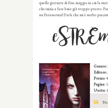
quelle giornate di fine maggio in cui la mat
che inizia a fare buio già troppo presto. Pa
un Paranormal Dark che mi è molto piaciu
eSTREm
Genere:
Editore:
Prezzo
: 
Pagine
: 
Uscita:
1
Nel