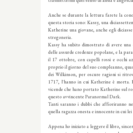
trasmettermi quel senso di ansia e angoscia 
Anche se durante la lettura farete la cono
questa storia sono: Kassy, una diciassette
Katherine una giovane, anche egli diciasse
stregoneria.
Kassy ha subito dimostrato di avere una
delle assurde credenze popolane, e la para
il 17 ottobre, con capelli rossi e occhi az
proprio il giorno del suo compleanno, quando
dei Wilkinson, per oscure ragioni si ritro
1717, l'hanno in cui Katherine è morta. K
vicende che hano portato Katherine sul rogo
questo avvincente Paranormal Dark.
Tanti saranno i dubbi che affioriranno n
quella ragazza onesta e innocente in cui l
Appena ho iniziato a leggere il libro, sinc