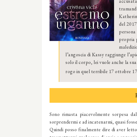
accusat
tramanda
Katherin
del 2017
persona 
propria p
maledizi
l’angoscia di Kassy raggiunge l’ap
solo il corpo, lei vuole anche la su
rogo in quel terribile 17 ottobre 1
Sono rimasta piacevolmente sorpesa dall
sorprendermi e ad incatenarmi, quasi fosse
Quindi posso finalmente dire di aver letto