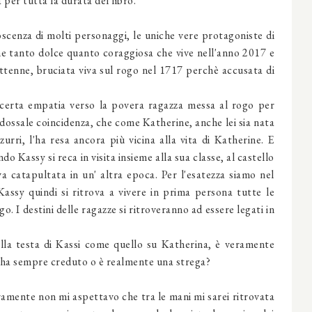
per tutta la durata del libro.
scenza di molti personaggi, le uniche vere protagoniste di
ne tanto dolce quanto coraggiosa che vive nell'anno 2017 e
ttenne, bruciata viva sul rogo nel 1717 perchè accusata di
 certa empatia verso la povera ragazza messa al rogo per
dossale coincidenza, che come Katherine, anche lei sia nata
zurri, l'ha resa ancora più vicina alla vita di Katherine. E
 Kassy si reca in visita insieme alla sua classe, al castello
va catapultata in un' altra epoca. Per l'esatezza siamo nel
assy quindi si ritrova a vivere in prima persona tutte le
. I destini delle ragazze si ritroveranno ad essere legati in
ella testa di Kassi come quello su Katherina, è veramente
ei ha sempre creduto o è realmente una strega?
eramente non mi aspettavo che tra le mani mi sarei ritrovata