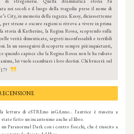
a di stregoneria. Quella drammatica storia fu
ta nei secoli e il luogo della tragedia prese il nome di
e’s City, in memoria della ragazza. Kassy, diciassettenne
, per strane e oscure ragioni si ritrova a vivere in prima
la storia di Katherine, la Regina Rossa, scoprendo sulla
elle verità dimenticate, segreti inconfessabili e terribili
oni. In un susseguirsi di scoperte sempre più inquietanti,
ice quando capisce che la Regina Rossa non le ha rubato
a anima, lei vuole scambiare i loro destini. Chi brucerà sul
717?
RECENSIONE
a lettura di eSTREmo inGAnno... l'autrice è riuscita a
 stato fatto un incantesimo anche al libro.
 un Paranormal Dark con i contro fiocchi, che è riuscito a