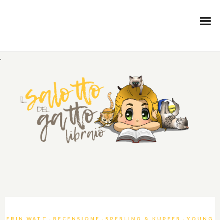
.
,
,
,
ERIN WATT
RECENSIONE
SPERLING & KUPFER
YOUNG