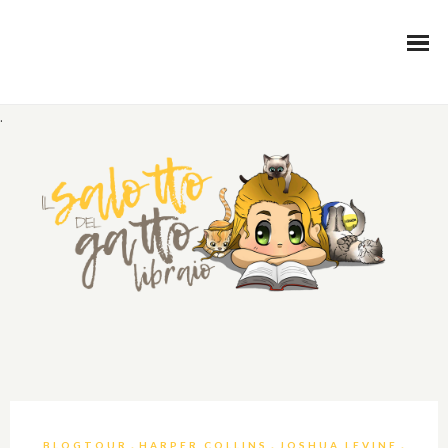
.
,
,
,
BLOGTOUR
HARPER COLLINS
JOSHUA LEVINE