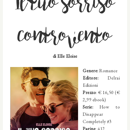
Il tuo sorriso
controvento
di Elle Eloise
Genere:
Romance
Editore:
Delrai
Edizioni
Prezzo
: € 16,50 (€
2,99 ebook)
Serie:
How to
Disappear
Completely #3
Pagine
: 412