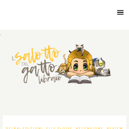
.
,
,
,
DELRAI EDIZIONI
ELLE ELOISE
RECENSIONE
REVIEW