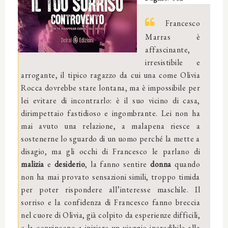
Francesco
Marras è
affascinante,
irresistibile e
arrogante, il tipico ragazzo da cui una come Olivia
Rocca dovrebbe stare lontana, ma è impossibile per
lei evitare di incontrarlo: è il suo vicino di casa,
dirimpettaio fastidioso e ingombrante. Lei non ha
mai avuto una relazione, a malapena riesce a
sostenerne lo sguardo di un uomo perché la mette a
disagio, ma gli occhi di Francesco le parlano di
malizia
e
desiderio
, la fanno sentire
donna
quando
non ha mai provato sensazioni simili, troppo timida
per poter rispondere all’interesse maschile. Il
sorriso e la confidenza di Francesco fanno breccia
nel cuore di Olivia, già colpito da esperienze difficili,
e la convincono a iniziare un viaggio incredibile alla