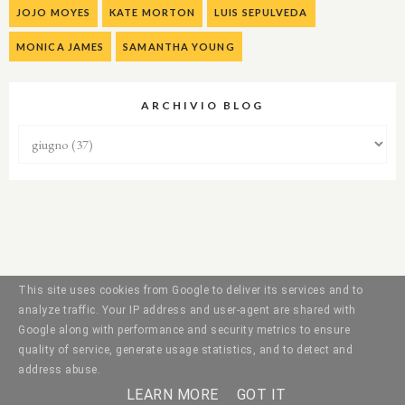
JOJO MOYES
KATE MORTON
LUIS SEPULVEDA
MONICA JAMES
SAMANTHA YOUNG
ARCHIVIO BLOG
This site uses cookies from Google to deliver its services and to
analyze traffic. Your IP address and user-agent are shared with
Google along with performance and security metrics to ensure
quality of service, generate usage statistics, and to detect and
address abuse.
LEARN MORE
GOT IT