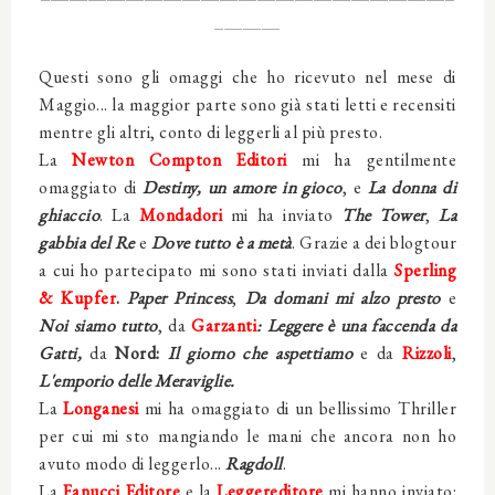
_______
Questi sono gli omaggi che ho ricevuto nel mese di
Maggio... la maggior parte sono già stati letti e recensiti
mentre gli altri, conto di leggerli al più presto.
La
Newton Compton Editori
mi ha gentilmente
omaggiato di
Destiny, un amore in gioco
, e
La donna di
ghiaccio
. La
Mondadori
mi ha inviato
The Tower
,
La
gabbia del Re
e
Dove tutto è a metà
. Grazie a dei blogtour
a cui ho partecipato mi sono stati inviati dalla
Sperling
& Kupfer
.
Paper Princess
,
Da domani mi alzo presto
e
Noi siamo tutto
, da
Garzanti
: Leggere è una faccenda da
Gatti,
da
Nord:
Il giorno che aspettiamo
e da
Rizzoli
,
L'emporio delle Meraviglie.
La
Longanesi
mi ha omaggiato di un bellissimo Thriller
per cui mi sto mangiando le mani che ancora non ho
avuto modo di leggerlo...
Ragdoll
.
La
Fanucci Editore
e la
Leggereditore
mi hanno inviato: