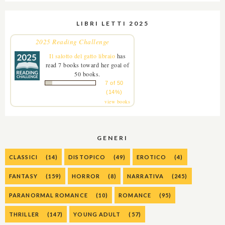
LIBRI LETTI 2025
2025 Reading Challenge
Il salotto del gatto libraio
has
read 7 books toward her goal of
50 books.
7 of 50
(14%)
view books
GENERI
CLASSICI
(14)
DISTOPICO
(49)
EROTICO
(4)
FANTASY
(159)
HORROR
(8)
NARRATIVA
(245)
PARANORMAL ROMANCE
(10)
ROMANCE
(95)
THRILLER
(147)
YOUNG ADULT
(57)