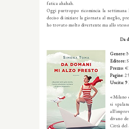
fatica ahahah.
Oggi purtroppo ricomincia la settimana l
deciso di iniziare la giornata al meglio, 
ho trovato molto divertente ma allo stess
Da d
Genere:
N
Editore:
S
Prezzo
: €
Pagine
: 2
Uscita:
9
«Milano er
si spala
all'impro
divano de
Città del