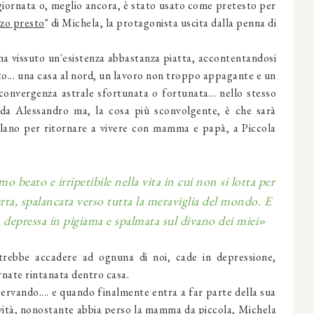
iornata o, meglio ancora, è stato usato come pretesto per
lzo presto
" di Michela, la protagonista uscita dalla penna di
ha vissuto un'esistenza abbastanza piatta, accontentandosi
erto... una casa al nord, un lavoro non troppo appagante e un
onvergenza astrale sfortunata o fortunata... nello stesso
a da Alessandro ma, la cosa più sconvolgente, è che sarà
ilano per ritornare a vivere con mamma e papà, a Piccola
o beato e irripetibile nella vita in cui non si lotta per
erta, spalancata verso tutta la meraviglia del mondo. E
a depressa in pigiama e spalmata sul divano dei miei»
rebbe accadere ad ognuna di noi, cade in depressione,
ornate rintanata dentro casa.
rvando.... e quando finalmente entra a far parte della sua
tività, nonostante abbia perso la mamma da piccola, Michela