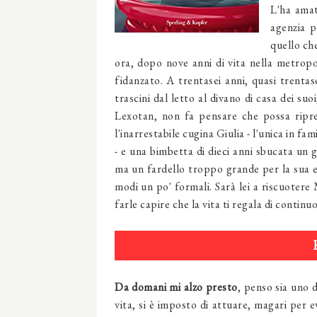
L'ha amat
agenzia p
quello ch
ora, dopo nove anni di vita nella metropol
fidanzato. A trentasei anni, quasi trentas
trascini dal letto al divano di casa dei su
Lexotan, non fa pensare che possa ripre
l'inarrestabile cugina Giulia - l'unica in fa
- e una bimbetta di dieci anni sbucata un 
ma un fardello troppo grande per la sua et
modi un po' formali. Sarà lei a riscuotere 
farle capire che la vita ti regala di contin
Da domani mi alzo presto
, penso sia uno 
vita, si è imposto di attuare, magari per 