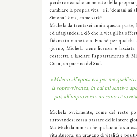
perdere neanche un minuto della propria g
cambiare la propria vita... e il "
domani mi a
Simona Toma, come sarà?
Michela da trentasei anni a questa parte, 
ed adagiandosi a ciò che la vita gli ha off
fidanzato monotono. Finchè per qualche c
giorno, Michela viene licenzia e lasciat
costretta a lasciare l'appartamento di M
Città, un paesino del Sud.
«Milano all'epoca era per me quell'attim
la sopravvivenza, in cui mi sentivo ap
poi, all'improvviso, mi sono ritrovat
Michela ovviamente, come del resto pot
ritrovandosi così a passare delle intere gi
Ma Michela non sa che qualcuna la sta osse
vita Aurora, un uragano di vitalità e posi