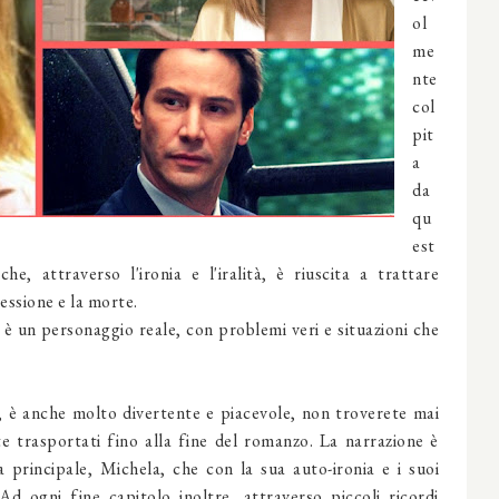
ol
me
nte
col
pit
a
da
qu
est
e, attraverso l'ironia e l'iralità, è riuscita a trattare
ssione e la morte.
è un personaggio reale, con problemi veri e situazioni che
do, è anche molto divertente e piacevole, non troverete mai
te trasportati fino alla fine del romanzo. La narrazione è
a principale, Michela, che con la sua auto-ironia e i suoi
Ad ogni fine capitolo inoltre, attraverso piccoli ricordi