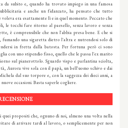
a da subito e, quando ha trovato impiego in una famosa
ubblicitaria e anche un fidanzato, ha pensato che tutto
e voleva era esattamente lì e in quel momento. Peccato che
i, le tocchi fare ritorno al paesello, senza lavoro e senza
ette, è comprensibile che non l'abbia presa bene. E che si
oi, fumando una sigaretta dietro l'altra e nutrendosi solo di
ndersi in fretta dalla batosta. Per fortuna però ci sono
miglia con uno stipendio fisso, quello che le passa l'ex marito
giorno sul pianerottolo. Sguardo vispo e parlantina sciolta,
à, Aurora vive sola con il papà, un bell'uomo schivo e dai
Michela dal suo torpore e, con la saggezza dei dieci anni, a
uo nuove occasioni. Basta saperle cogliere.
RECENSIONE
di quei propositi che, ognuno di noi, almeno una volta nella
evitare di arrivare tardi al lavoro, o semplicemente per non