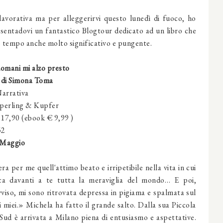
avorativa ma per alleggerirvi questo lunedì di fuoco, ho
presentadovi un fantastico Blogtour dedicato ad un libro che
o tempo anche molto significativo e pungente.
omani mi alzo presto
di Simona Toma
arrativa
perling & Kupfer
 17,90 (ebook € 9,99 )
52
 Maggio
a per me quell'attimo beato e irripetibile nella vita in cui
nca davanti a te tutta la meraviglia del mondo… E poi,
vviso, mi sono ritrovata depressa in pigiama e spalmata sul
i miei.» Michela ha fatto il grande salto. Dalla sua Piccola
 Sud è arrivata a Milano piena di entusiasmo e aspettative.