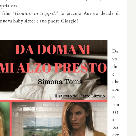
pria vita.
 film "
Genitori in trappola
" la piccola Aurora decide di
 nuova baby sitter e suo padre Giorgio?
De
vo
dir
e
che
son
o
rim
ast
a
pia
cev