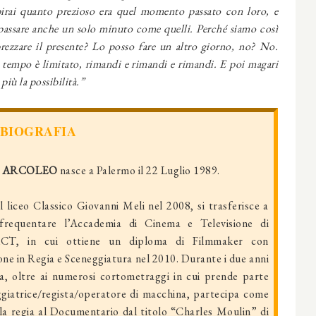
irai quanto prezioso era quel momento passato con loro, e
e passare anche un solo minuto come quelli. Perché siamo così
prezzare il presente? Lo posso fare un altro giorno, no? No.
o tempo è limitato, rimandi e rimandi e rimandi. E poi magari
iù la possibilità.”
BIOGRAFIA
 ARCOLEO
nasce a Palermo il 22 Luglio 1989.
 liceo Classico Giovanni Meli nel 2008, si trasferisce a
requentare l’Accademia di Cinema e Televisione di
ACT, in cui ottiene un diploma di Filmmaker con
ione in Regia e Sceneggiatura nel 2010. Durante i due anni
a, oltre ai numerosi cortometraggi in cui prende parte
giatrice/regista/operatore di macchina, partecipa come
lla regia al Documentario dal titolo “Charles Moulin” di