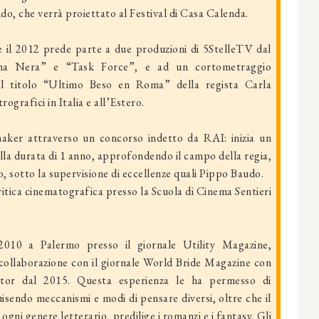
do, che verrà proiettato al Festival di Casa Calenda.
e il 2012 prede parte a due produzioni di 5StelleTV dal
ima Nera” e “Task Force”, e ad un cortometraggio
l titolo “Ultimo Beso en Roma” della regista Carla
ografici in Italia e all’Estero.
aker attraverso un concorso indetto da RAI: inizia un
la durata di 1 anno, approfondendo il campo della regia,
mo, sotto la supervisione di eccellenze quali Pippo Baudo.
ritica cinematografica presso la Scuola di Cinema Sentieri
el 2010 a Palermo presso il giornale Utility Magazine,
 collaborazione con il giornale World Bride Magazine con
tor dal 2015. Questa esperienza le ha permesso di
uisendo meccanismi e modi di pensare diversi, oltre che il
gni genere letterario, predilige i romanzi e i fantasy. Gli