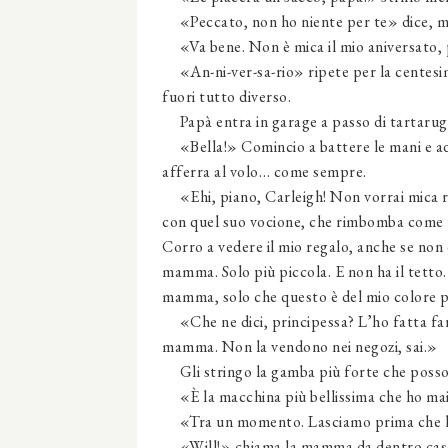
«Peccato, non ho niente per te» dice, ma 
«Va bene. Non è mica il mio aniversato, p
«An-ni-ver-sa-rio» ripete per la centesima
fuori tutto diverso.
Papà entra in garage a passo di tartaruga,
«Bella!» Comincio a battere le mani e ad
afferra al volo… come sempre.
«Ehi, piano, Carleigh! Non vorrai mica rom
con quel suo vocione, che rimbomba come u
Corro a vedere il mio regalo, anche se non è
mamma. Solo più piccola. E non ha il tetto
mamma, solo che questo è del mio colore pr
«Che ne dici, principessa? L’ho fatta far
mamma. Non la vendono nei negozi, sai.»
Gli stringo la gamba più forte che posso… 
«È la macchina più bellissima che ho mai 
«Tra un momento. Lasciamo prima che la
«Will!» chiama la mamma da dentro cas