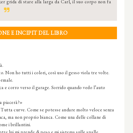
r grida di stare alla larga da Carl, il suo corpo non fa
.
NE E INCIPIT DEL LIBRO
à.
Non ho tutti i colori, così uso il gesso viola tre volte.
ormale.
e corro verso il garage. Sorrido quando vedo l’auto
a piacerà?»
Tutta curve. Come se potesse andare molto veloce senza
anca, ma non proprio bianca. Come una delle collane di
e i brillantini.
e lui mi prende di peso e mi sistema sulle spalle.