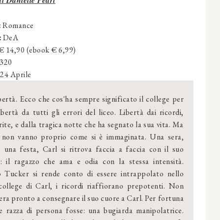
di
Dan
i
elle Pearl
:
Romance
:
DeA
:€ 14,90 (ebook € 6,99)
 320
24 Aprile
ertà. Ecco che cos'ha sempre significato il college per
ibertà da tutti gli errori del liceo. Libertà dai ricordi,
rite, e dalla tragica notte che ha segnato la sua vita. Ma
e non vanno proprio come si è immaginata. Una sera,
 una festa, Carl si ritrova faccia a faccia con il suo
: il ragazzo che ama e odia con la stessa intensità.
 Tucker si rende conto di essere intrappolato nello
college di Carl, i ricordi riaffiorano prepotenti. Non
era pronto a consegnare il suo cuore a Carl. Per fortuna
e razza di persona fosse: una bugiarda manipolatrice.