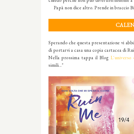
chiedo perché non può divertirsi insieme a m
Papà non dice altro. Prende in braccio Bil
CALEN
Sperando che questa presentazione vi abbia 
di portarvi a casa una copia cartacea di Ru
Nella prossima tappa il Blog
L'universo d
simili..."