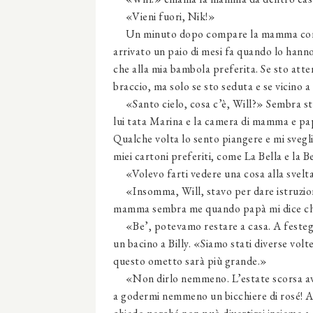
«Vieni fuori, Nik!»
Un minuto dopo compare la mamma con il mi
arrivato un paio di mesi fa quando lo hanno
che alla mia bambola preferita. Se sto att
braccio, ma solo se sto seduta e se vicino a
«Santo cielo, cosa c’è, Will?» Sembra sta
lui tata Marina e la camera di mamma e p
Qualche volta lo sento piangere e mi svegli
miei cartoni preferiti, come La Bella e la Be
«Volevo farti vedere una cosa alla svelta
«Insomma, Will, stavo per dare istruzioni 
mamma sembra me quando papà mi dice che
«Be’, potevamo restare a casa. A festeggi
un bacino a Billy. «Siamo stati diverse vol
questo ometto sarà più grande.»
«Non dirlo nemmeno. L’estate scorsa avev
a godermi nemmeno un bicchiere di rosé! A