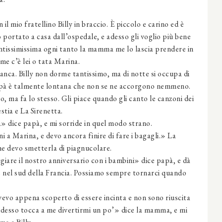
o fratellino Billy in braccio. È piccolo e carino ed è
 portato a casa dall’ospedale, e adesso gli voglio più bene
entissimissima ogni tanto la mamma me lo lascia prendere in
 me c’è lei o tata Marina.
nca. Billy non dorme tantissimo, ma di notte si occupa di
apà è talmente lontana che non se ne accorgono nemmeno.
o, ma fa lo stesso. Gli piace quando gli canto le canzoni dei
stia e La Sirenetta.
» dice papà, e mi sorride in quel modo strano.
a Marina, e devo ancora finire di fare i bagagli.» La
 devo smetterla di piagnucolare.
are il nostro anniversario con i bambini» dice papà, e dà
te nel sud della Francia. Possiamo sempre tornarci quando
o appena scoperto di essere incinta e non sono riuscita
desso tocca a me divertirmi un po’» dice la mamma, e mi