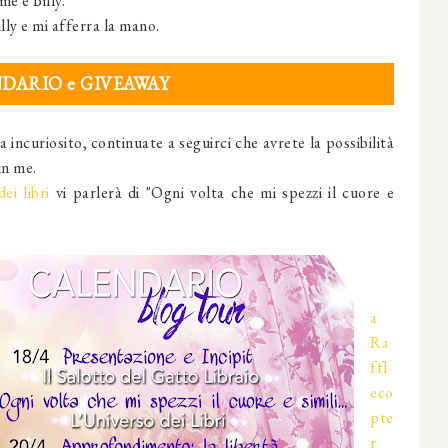
e e Billy.
ly e mi afferra la mano.
DARIO e GIVEAWAY
incuriosito, continuate a seguirci che avrete la possibilità
in me.
ei libri
vi parlerà di "Ogni volta che mi spezzi il cuore e
a
Ra
ffl
eco
pte
r