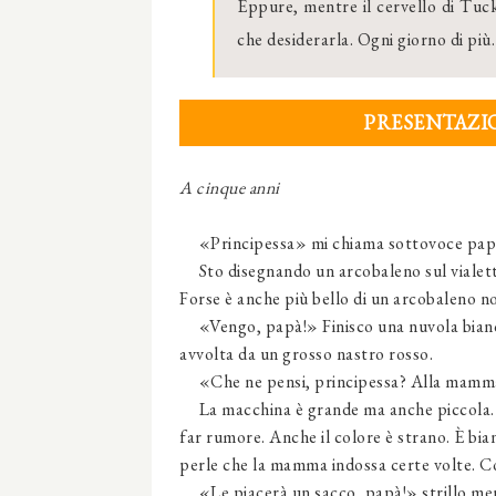
Eppure, mentre il cervello di Tucke
che desiderarla. Ogni giorno di più
PRESENTAZIO
A cinque anni
«Principessa» mi chiama sottovoce pap
Sto disegnando un arcobaleno sul vialetto. 
Forse è anche più bello di un arcobaleno n
«Vengo, papà!» Finisco una nuvola bianca 
avvolta da un grosso nastro rosso.
«Che ne pensi, principessa? Alla mamm
La macchina è grande ma anche piccola. 
far rumore. Anche il colore è strano. È bi
perle che la mamma indossa certe volte. Com
«Le piacerà un sacco, papà!» strillo mentr