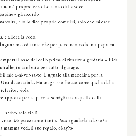
non è proprio vero. Lo sento dalla voce.
apino» gli ricordo.
 volta, e io lo dico proprio come lui, solo che mi esce
 e allora la vedo.
 agitarmi così tanto che per poco non cado, ma papà mi
perti l’osso del collo prima di riuscire a guidarla.» Ride
n allegro tamburo per tutto il garage.
 il mio a-ni-ver-sa-to. È uguale alla macchina per la
. Una decottabile. Ha un grosso fiocco come quella della
eferito, viola.
e apposta per te perché somigliasse a quella della
arrivo solo fin lì.
visto. Mi piace tanto tanto. Posso guidarla adesso?»
 mamma veda il suo regalo, okay?»
a.