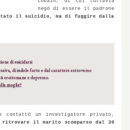
Cobain, di cui tuttavia
negò di essere il padrone
ntato il suicidio, ma di fuggire dalla
one di suicidarsi
ssiva, di indole forte e dal carattere estroverso
iù eroitomane e depresso.
lla moglie?
e contattò un investigatore privato,
i
ritrovare il marito
scomparso dal 30