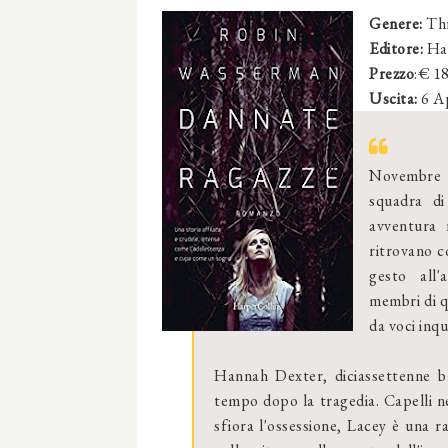
Genere:
Thr
Editore:
Har
Prezzo
:€ 1
Uscita:
6 A
Novembre 1
squadra di
avventura 
ritrovano c
gesto all'
membri di qu
da voci inqu
Hannah Dexter, diciassettenne b
tempo dopo la tragedia. Capelli n
sfiora l'ossessione, Lacey è una r