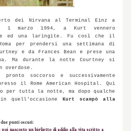
erto dei Nirvana al Terminal Einz a
il 1 marzo 1994, a Kurt vennero
te ed una laringite. Fu così che il
Roma per prendersi una settimana di
urtney e da Frances Bean e prese una
ma. Ma durante la notte Courtney si
n overdose.
 pronto soccorso e successivamente
presso il Rome American Hospital. Qui
co per tutta la notte, ma dopo qualche
 in quell'occasione
Kurt scampò alla
 due punti oscuri:
poi nascosto un biglietto di addio alla vita scritto a