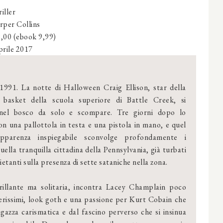
iller
per Collins
8,00 (ebook 9,99)
prile
2017
991. La notte di Halloween Craig Ellison, star della
 basket della scuola superiore di Battle Creek, si
nel bosco da solo e scompare. Tre giorni dopo lo
on una pallottola in testa e una pistola in mano, e quel
apparenza inspiegabile sconvolge profondamente i
ella tranquilla cittadina della Pennsylvania, già turbati
ietanti sulla presenza di sette sataniche nella zona.
rillante ma solitaria, incontra Lacey Champlain poco
erissimi, look goth e una passione per Kurt Cobain che
agazza carismatica e dal fascino perverso che si insinua