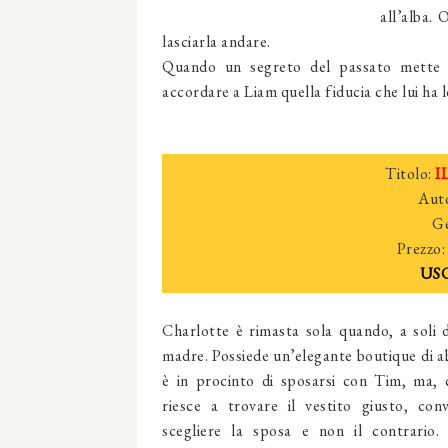
all’alba.
lasciarla andare.
Quando un segreto del passato mette a
accordare a Liam quella fiducia che lui ha
Titolo:
I
Auto
G
Prezzo
USC
Charlotte è rimasta sola quando, a soli d
madre. Possiede un’elegante boutique di abi
è in procinto di sposarsi con Tim, ma, 
riesce a trovare il vestito giusto, con
scegliere la sposa e non il contrario.