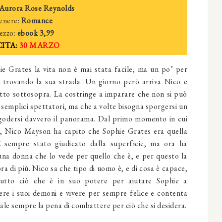
Au
rora Rose Reynolds
enere:
Romance
ezzo:
e
book
3
,99
ITA:
30
MARZO
ie Grates la vita non è mai stata facile, ma un po’ per
a trovando la sua strada. Un giorno però arriva Nico e
tto sottosopra. La costringe a imparare che non si può
 semplici spettatori, ma che a volte bisogna sporgersi un
godersi davvero il panorama. Dal primo momento in cui
ta, Nico Mayson ha capito che Sophie Grates era quella
È sempre stato giudicato dalla superficie, ma ora ha
una donna che lo vede per quello che è, e per questo la
a di più. Nico sa che tipo di uomo è, e di cosa è capace,
tutto ciò che è in suo potere per aiutare Sophie a
ere i suoi demoni e vivere per sempre felice e contenta
Vale sempre la pena di combattere per ciò che si desidera.