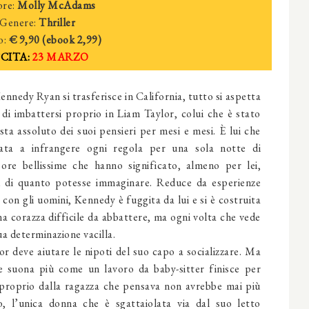
re:
M
olly McAdams
Genere:
Thriller
o:
€ 9,90 (
e
book
2
,99)
CITA:
23
MARZO
nedy Ryan si trasferisce in California, tutto si aspetta
di imbattersi proprio in Liam Taylor, colui che è stato
ta assoluto dei suoi pensieri per mesi e mesi. È lui che
tata a infrangere ogni regola per una sola notte di
 ore bellissime che hanno significato, almeno per lei,
 di quanto potesse immaginare. Reduce da esperienze
 con gli uomini, Kennedy è fuggita da lui e si è costruita
a corazza difficile da abbattere, ma ogni volta che vede
ua determinazione vacilla.
r deve aiutare le nipoti del suo capo a socializzare. Ma
e suona più come un lavoro da baby-sitter finisce per
proprio dalla ragazza che pensava non avrebbe mai più
o, l’unica donna che è sgattaiolata via dal suo letto