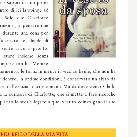
nte sappia di non poter
tro di lei la spinge ad
o. Solo che Charlotte
zamento, a pensare che
, durante una cena per
 fidanzato le chiede di
 sente ancora pronto.
 stare insieme senza
rompere con lui. Mentre
e momento, le torna in mente il vecchio baule, che non ha
dentro, in ottime condizioni, è conservato un abito da
 con delle iniziali cucite a mano. Ma da dove viene? Chi lo
 la curiosità di Charlotte, che si mette a fare ricerche
uanto le storie legate a quel vestito coinvolgano il suo
PIU' BELLO DELLA MIA VITA