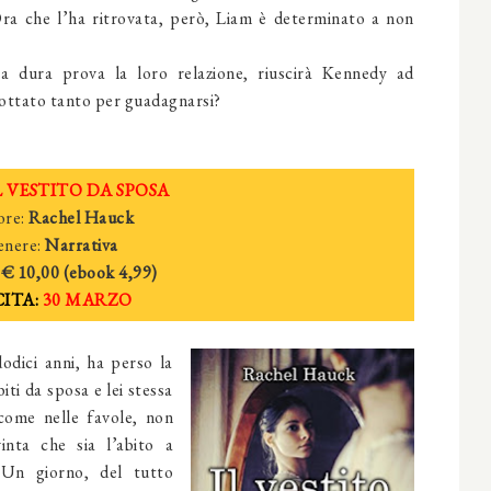
 Ora che l’ha ritrovata, però, Liam è determinato a non
 dura prova la loro relazione, riuscirà Kennedy ad
 lottato tanto per guadagnarsi?
L VESTITO DA S
POSA
re:
Rachel Ha
uck
enere:
Narrativa
:
€ 10
,00 (
e
book
4
,99)
ITA:
30
MARZO
odici anni, ha perso la
ti da sposa e lei stessa
come nelle favole, non
vinta che sia l’abito a
 Un giorno, del tutto