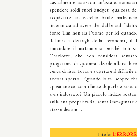
casualmente, assiste a un’asta e, nonosta
spendere soldi fuori budget, qualcosa den
acquistare un vecchio baule malconci
incomincia ad avere dei dubbi sul fidan
forse Tim non sia l’uomo per lei quando
definire i dettagli della cerimonia, il
rimandare il matrimonio perché non si
Charlotte, che non considera sensato
progettare di sposarsi, decide allora di 
cerca di farsi forza e superare il difficil
ancora aperto… Quando lo fa, scopre che 
sposa antico, scintillante di perle e raso,
avrà indossato? Un piccolo indizio scatena
sulla sua proprietaria, senza immaginare q
stesso destino…
Titolo:
L'ERRORE