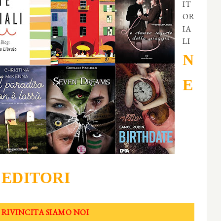
IT
OR
IA
LI
N
E
EDITORI
 RIVINCITA SIAMO NOI