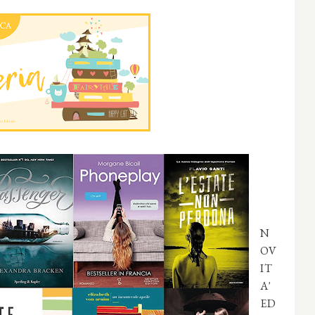
N
OV
IT
A'
ED