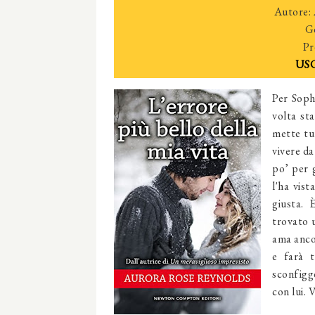
Autore:
G
Pr
USC
Per Soph
volta st
mette tu
vivere da
po’ per 
l'ha vis
giusta. 
trovato 
ama ancor
e farà 
sconfigg
con lui. 