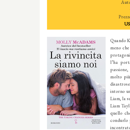
Auto
Prezz
US
Quando Ken
meno che 
protagonis
l’ha por
passione,
molto più
disastrose
intorno un
Liam, la s
Liam Taylo
quello ch
condurlo 
incontrat