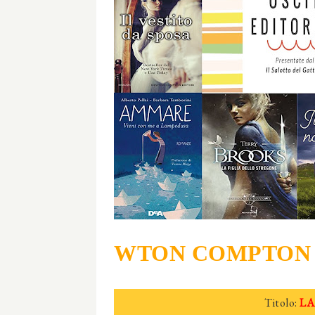
WTON COMPTON 
Titolo:
L
A