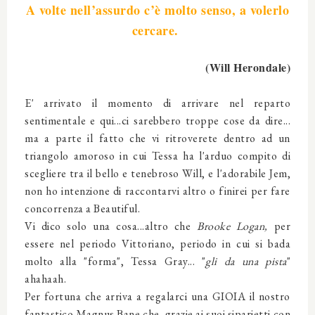
A volte nell’assurdo c’è molto senso, a volerlo
cercare.
(
Will Herondale
)
E' arrivato il momento di arrivare nel reparto
sentimentale e qui...ci sarebbero troppe cose da dire...
ma a parte il fatto che vi ritroverete dentro ad un
triangolo amoroso in cui Tessa ha l'arduo compito di
scegliere tra il bello e tenebroso Will, e l'adorabile Jem,
non ho intenzione di raccontarvi altro o finirei per fare
concorrenza a Beautiful.
Vi dico solo una cosa...altro che
Brooke Logan,
per
essere nel periodo Vittoriano, periodo in cui si bada
molto alla "forma", Tessa Gray... "
gli da una pista
"
ahahaah.
Per fortuna che arriva a regalarci una GIOIA il nostro
fantastico Magnus Bane che, grazie ai suoi siparietti con