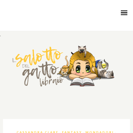
.
,
,
,
CASSANDRA CLARE
FANTASY
MONDADORI