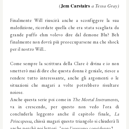
Jem Carstairs
(
a Tessa Gray)
Finalmente Will riuscirà anche a sconfiggere la sua
maledizione, ricordate quella che era stata scagliata da
grande puffo ehm volevo dire dal demone Blu? Beh
finalmente non dovrà più preoccuparsene ma che shock
per il nostro Will...
Come sempre la scrittura della Clare è divina e io non
smetterò mai di dire che questa donna è geniale, riesce a
rendere tutto interessante, anche gli argomenti o le
situazioni che magari a volte potrebbero risultare
noiose.
Anche questa serie poi come in
The Mortal Instruments
,
va in crescendo, per questo non vedo l'ora di
concluderla leggento anche il capitolo finale,
La
Princepessa
, chissà magari questo triangolo si chiuderà lì
anche perchè noi lettori..."
non l'avevamo considerato"
!