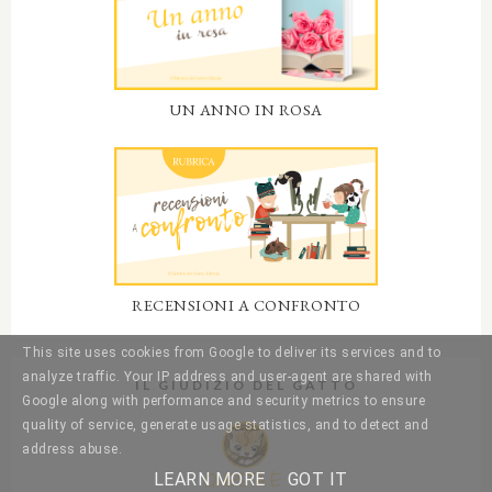
UN ANNO IN ROSA
RECENSIONI A CONFRONTO
This site uses cookies from Google to deliver its services and to
analyze traffic. Your IP address and user-agent are shared with
IL GIUDIZIO DEL GATTO
Google along with performance and security metrics to ensure
quality of service, generate usage statistics, and to detect and
address abuse.
LEARN MORE
GOT IT