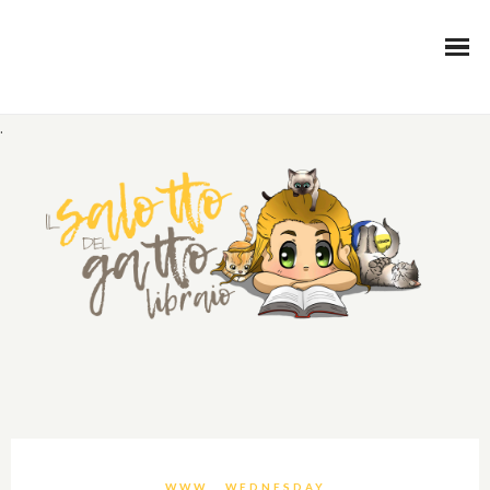
.
WWW… WEDNESDAY