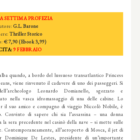
A SETTIMA PROFEZIA
utore:
G.L. Barone
ere:
Thriller Storico
o:
€
7
,90 (Ebook
3
,99)
CITA:
9
FEBBRAIO
’alba quando, a bordo del lussuoso transatlantico Princess
eans, viene rinvenuto il cadavere di uno dei passeggeri. Si
dell’archeologo Leonardo Domianello, sgozzato e
ato nella vasca idromassaggio di una delle cabine. Lo
r il suo amico e compagno di viaggio Niccolò Nobile, è
mo. Convinto di sapere chi sia l’assassina – una donna
a la sera precedente nel casinò della nave – si mette sulle
e. Contemporaneamente, all’aeroporto di Mosca, il jet di
r Dominique De Lestes, presidente di un’importante