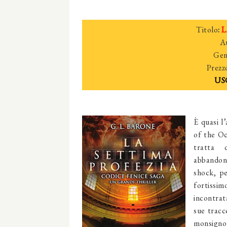
Titolo
:
L
A
Gen
Prezz
US
È quasi l
of the Oc
tratta 
abbandon
shock, pe
fortissi
incontrat
sue tracc
monsigno