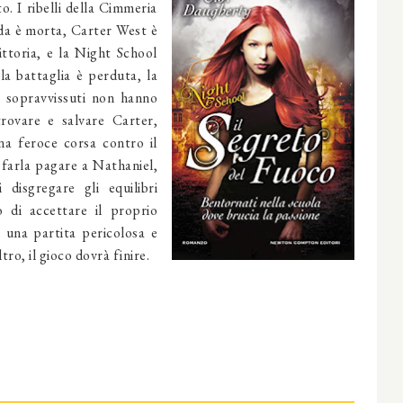
o. I ribelli della Cimmeria
da è morta, Carter West è
ittoria, e la Night School
la battaglia è perduta, la
ri sopravvissuti non hanno
rovare e salvare Carter,
una feroce corsa contro il
farla pagare a Nathaniel,
disgregare gli equilibri
 di accettare il proprio
i una partita pericolosa e
tro, il gioco dovrà finire.