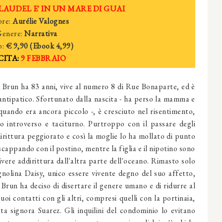
AUDEL E' IN UN MARE DI GUAI
ore:
Aurélie Valognes
enere:
Narrativa
o:
€
9
,90 (Ebook
4
,99)
CITA:
9
FEBBRAIO
 Brun ha 83 anni, vive al numero 8 di Rue Bonaparte, ed è
ntipatico. Sfortunato dalla nascita - ha perso la mamma e
quando era ancora piccolo -, è cresciuto nel risentimento,
o introverso e taciturno. Purtroppo con il passare degli
irittura peggiorato e così la moglie lo ha mollato di punto
scappando con il postino, mentre la figlia e il nipotino sono
ivere addirittura dall'altra parte dell'oceano. Rimasto solo
gnolina Daisy, unico essere vivente degno del suo affetto,
Brun ha deciso di disertare il genere umano e di ridurre al
uoi contatti con gli altri, compresi quelli con la portinaia,
ata signora Suarez. Gli inquilini del condominio lo evitano