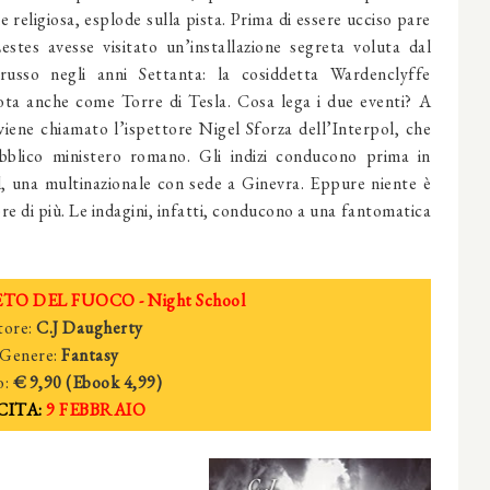
 religiosa, esplode sulla pista. Prima di essere ucciso pare
stes avesse visitato un’installazione segreta voluta dal
russo negli anni Settanta: la cosiddetta Wardenclyffe
ta anche come Torre di Tesla. Cosa lega i due eventi? A
viene chiamato l’ispettore Nigel Sforza dell’Interpol, che
bblico ministero romano. Gli indizi conducono prima in
l, una multinazionale con sede a Ginevra. Eppure niente è
e di più. Le indagini, infatti, conducono a una fantomatica
ETO DEL FUOCO - Night School
ore:
C.J Daugherty
Genere:
Fantasy
o:
€
9
,90 (Ebook
4
,99)
CITA:
9
FEBBRAIO