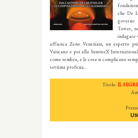
fondazione
che De Le
governo 
Tower, no
indagare 
affianca Zeno Veneziani, un esperto pu
Vaticano e poi alla SunriseX Internationa
come sembra, e le cose si complicano sempr
settima profezia…
Titolo:
IL SEGR
Aut
Prezz
US