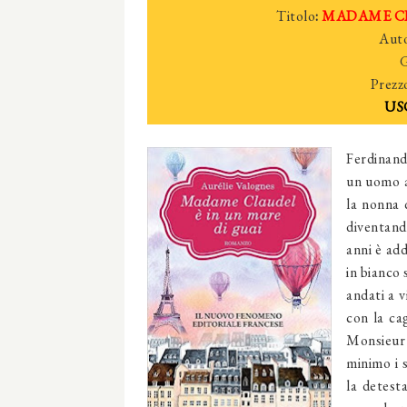
Titolo
:
MADAME CL
Aut
G
Prezz
US
Ferdinand
un uomo a
la nonna 
diventand
anni è add
in bianco 
andati a v
con la ca
Monsieur 
minimo i s
la detest