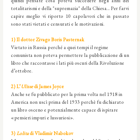
quindi pensate cosa poteva succedere negli anni dei
totalitarismi e della "supremazia" della Chiesa... Per farvi
capire meglio vi riporto 10 capolavori che in passato
sono stati vietati e censurati e le motivazioni.
1) Il dottor Zivago Boris Pasternak
Vietato in Russia perché a quei tempi il regime
comunista non poteva permettere la pubblicazione di un
libro che raccontasse i lati più oscuri della Rivoluzione
d’ottobre.
2) L’
Ulisse
di James Joyce
Anche se fu pubblicato per la prima volta nel 1918 in
America non uscì prima del 1933 perchè fu dichiarato
un libro osceno e potenzialmente capace di ispirare
«pensieri impuri e lussuriosi».
3)
Lolita
di Vladimir Nabokov