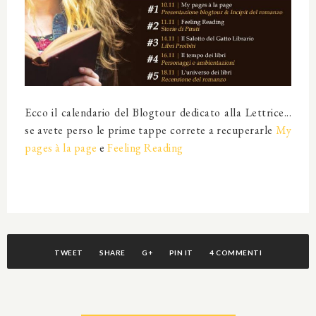
Ecco il calendario del Blogtour dedicato alla Lettrice...
se avete perso le prime tappe correte a recuperarle
My
pages à la page
e
Feeling Reading
TWEET
SHARE
G+
PIN IT
4 COMMENTI