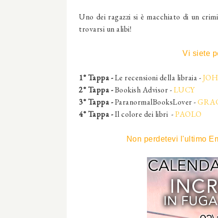
Uno dei ragazzi si è macchiato di un crimi
trovarsi un alibi!
Vi siete p
1° Tappa -
Le recensioni della libraia -
JOH
2° Tappa -
Bookish Advisor -
LUCY
3° Tappa -
ParanormalBooksLover -
GRA
4° Tappa -
Il colore dei libri -
PAOLO
Non perdetevi l'ultimo E