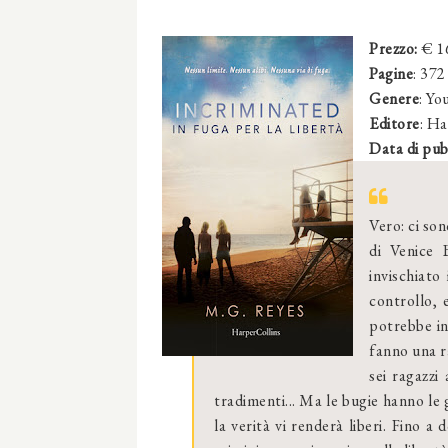
Prezzo
:
€ 1
Pagine
: 372
Genere
: Yo
Editore
: Ha
Data di pub
Vero: ci son
di Venice B
invischiato
controllo, 
potrebbe inf
fanno una r
sei ragazzi
tradimenti... Ma le bugie hanno le 
la verità vi renderà liberi. Fino a