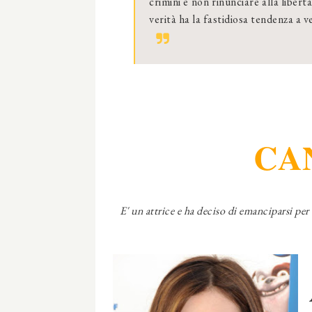
crimini e non rinunciare alla libertà
verità ha la fastidiosa tendenza a v
CA
E' un attrice e ha deciso di emanciparsi per c