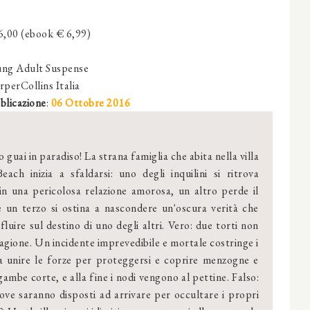
6,00 (ebook € 6,99)
ung Adult Suspense
rperCollins Italia
blicazione
:
06 Ottobre 2016
o guai in paradiso! La strana famiglia che abita nella villa
each inizia a sfaldarsi: uno degli inquilini si ritrova
 in una pericolosa relazione amorosa, un altro perde il
e un terzo si ostina a nascondere un'oscura verità che
luire sul destino di uno degli altri. Vero: due torti non
agione. Un incidente imprevedibile e mortale costringe i
 a unire le forze per proteggersi e coprire menzogne e
gambe corte, e alla fine i nodi vengono al pettine. Falso:
 dove saranno disposti ad arrivare per occultare i propri