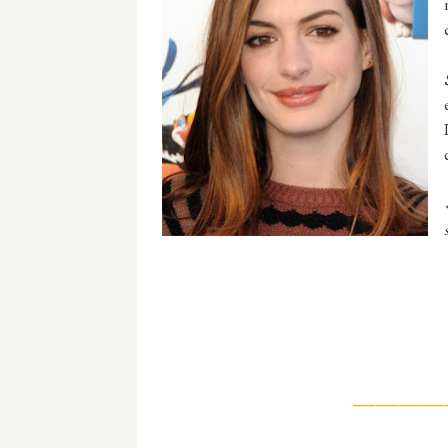
────────