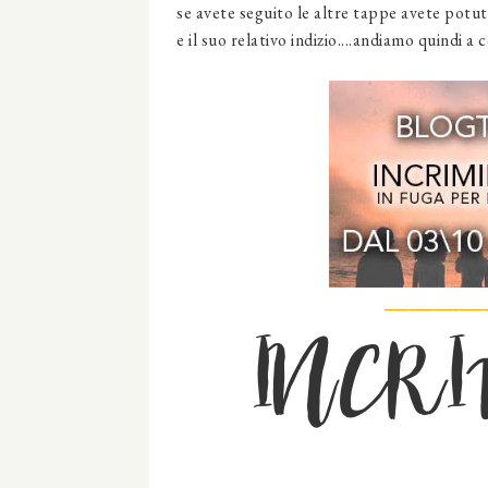
se avete seguito le altre tappe avete pot
e il suo relativo indizio....andiamo quindi a
────────
INCR