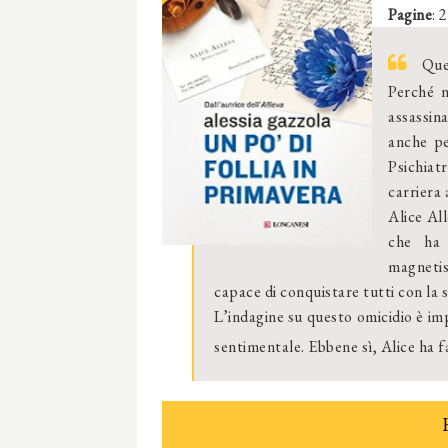
Pagine
: 
Quel
Perché n
assassin
anche p
Psichiat
carriera
Alice All
che ha 
magneti
capace di conquistare tutti con la 
L’indagine su questo omicidio è imp
sentimentale. Ebbene sì, Alice ha 