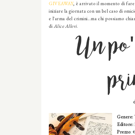
GIVEAWAY
, è arrivato il momento di fare
iniziare la giornata con un bel caso di omici
e l'arma del crimini...ma chi possiamo chi
di
Alice Allevi
.
Un po' 
pr
Genere:
Editore:
Prezzo
: 