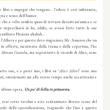
 libri o impegni che tengano... l'adoro è così imbranata,
gria e senso dell'humor.
che a volte sembra quasi di trovarsi davanti un'amica o se
 rispecchiarsi in lei, oddio, se avessi fatto tutte le sue
 cambiato Nazione ahahah...
 l'Allieva e per questo devo ringraziare Mr. Amazon che un
n offerta, incuriosita dalla trama e dalla copertina, l'ho
di Alessia Gazzola, ma soprattutto le vicende di Alice, sono
fatto suo, e a parer mio, i libri su "
Alice Allevi
" sono una
i, emozionanti ma allo stesso tempo anche accattivanti e
 ultima opera,
Un po' di follia in primavera.
, aver rotto tavolini e aver contaminato diverse scene del
uardo della specializzazione, traguardo che fino a questo