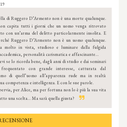
219
la di Ruggero D’Armento non è una morte qualunque.
on capita tutti i giorni che un uomo venga ritrovato
ato con un’arma del delitto particolarmente insolita. E
erché Ruggero D’Armento non è un uomo qualunque.
ra molto in vista, studioso e luminare dalla fulgida
 accademica, personalità carismatica e affascinante…
evi se lo ricorda bene, dagli anni di studio e dai seminari
frequentato con grande interesse, catturata dal
smo di quell’uomo all’apparenza rude ma in realtà
sua competenza e intelligenza. E con le sue parole.
ervia, per Alice, ma per fortuna non lo è più la sua vita
fatto una scelta… Ma sarà quella giusta?
RECENSIONE