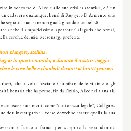
re in soccorso di Alice e alle sue crisi esistenziali, c'è un
 di un cadavere qualunque, bensì di Ruggero D'Armento uno
che seguito i suoi seminari guadagnandosi un bel 28.
re anche il simpaticissimo ispettore Calligaris che ormai,
ella cerchia dei miei personaggi preferiti.
non piangere, stellina.
iaggio in questo mondo, e durante il nostro viaggio
ere le cose belle e chiuderli davanti ai brutti pensieri.
beri, che a volte lasciano i familiari delle vittime o gli
ealtà bonaria che ha preso, fin dall'inizio, Alice nella sua ala
riconosce i suoi meriti come "dottoressa legale", Calligaris
ue doti investigative... forse dovrebbe essere quella la sua
overanno fianco a fianco per scoprire la vera identità