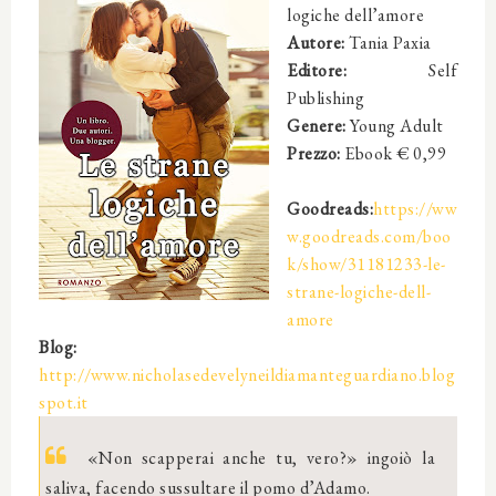
logiche dell’amore
Autore:
Tania Paxia
Editore:
Self
Publishing
Genere:
Young Adult
Prezzo:
Ebook € 0,99
Goodreads:
https://ww
w.goodreads.com/boo
k/show/31181233-le-
strane-logiche-dell-
amore
Blog:
http://www.nicholasedevelyneildiamanteguardiano.blog
spot.it
«Non scapperai anche tu, vero?» ingoiò la
saliva, facendo sussultare il pomo d’Adamo.