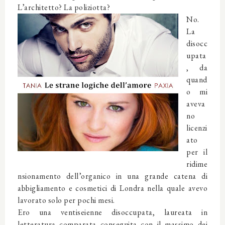
L’architetto? La poliziotta?
No.
La
disocc
upata
, da
quand
o mi
aveva
no
licenzi
ato
per il
ridime
nsionamento dell’organico in una grande catena di
abbigliamento e cosmetici di Londra nella quale avevo
lavorato solo per pochi mesi.
Ero una ventiseienne disoccupata, laureata in
letteratura comparata conseguita con il massimo dei