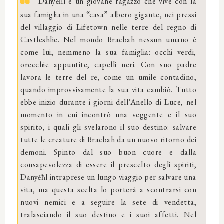
Danyĕħl è un giovane ragazzo che vive con la
sua famiglia in una “casa” albero gigante, nei pressi
del villaggio di Lifetown nelle terre del regno di
Castleshlie. Nel mondo Bracbah nessun umano è
come lui, nemmeno la sua famiglia: occhi verdi,
orecchie appuntite, capelli neri. Con suo padre
lavora le terre del re, come un umile contadino,
quando improvvisamente la sua vita cambiò. Tutto
ebbe inizio durante i giorni dell’Anello di Luce, nel
momento in cui incontrò una veggente e il suo
spirito, i quali gli svelarono il suo destino: salvare
tutte le creature di Bracbah da un nuovo ritorno dei
demoni. Spinto dal suo buon cuore e dalla
consapevolezza di essere il prescelto degli spiriti,
Danyĕħl intraprese un lungo viaggio per salvare una
vita, ma questa scelta lo porterà a scontrarsi con
nuovi nemici e a seguire la sete di vendetta,
tralasciando il suo destino e i suoi affetti. Nel