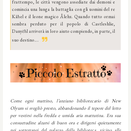
frattempo, le città vengono assediate dai demoni e
comincia una lunga la battaglia con gli uomini del re
Kâħel e il leone magico Ålehx. Quando tutto ormai
sembra perduto per il popolo di Castleshlie,
Danyĕħl arriverà in loro aiuto compiendo, in parte, il
suo destino.…
Come ogni mattino, l’anziano bibliotecario di New
Olyum si svegliò presto, abbandonando il tepore del letto
per vestirsi nella fredda e umida aria mattutina. Era sua
consuetudine alzarsi di buon ora e dirigersi quietamente
nei sotterranei del palazzo della biblioteca, vicino alle