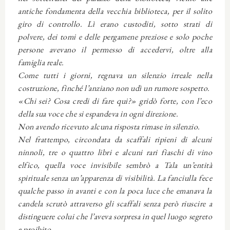
antiche fondamenta della vecchia biblioteca, per il solito
giro di controllo. Lì erano custoditi, sotto strati di
polvere, dei tomi e delle pergamene preziose e solo poche
persone avevano il permesso di accedervi, oltre alla
famiglia reale.
Come tutti i giorni, regnava un silenzio irreale nella
costruzione, finché l’anziano non udì un rumore sospetto.
«Chi sei? Cosa credi di fare qui?» gridò forte, con l’eco
della sua voce che si espandeva in ogni direzione.
Non avendo ricevuto alcuna risposta rimase in silenzio.
Nel frattempo, circondata da scaffali ripieni di alcuni
ninnoli, tre o quattro libri e alcuni rari fiaschi di vino
elfico, quella voce invisibile sembrò a Tala un’entità
spirituale senza un’apparenza di visibilità. La fanciulla fece
qualche passo in avanti e con la poca luce che emanava la
candela scrutò attraverso gli scaffali senza però riuscire a
distinguere colui che l’aveva sorpresa in quel luogo segreto
e proibito.