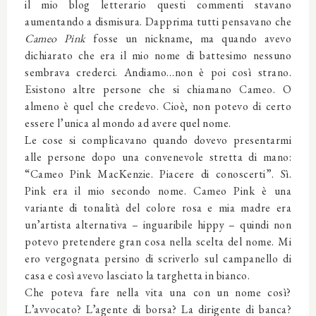
il mio blog letterario questi commenti stavano
aumentando a dismisura. Dapprima tutti pensavano che
Cameo Pink
fosse un nickname, ma quando avevo
dichiarato che era il mio nome di battesimo nessuno
sembrava crederci. Andiamo…non è poi così strano.
Esistono altre persone che si chiamano Cameo. O
almeno è quel che credevo. Cioè, non potevo di certo
essere l’unica al mondo ad avere quel nome.
Le cose si complicavano quando dovevo presentarmi
alle persone dopo una convenevole stretta di mano:
“Cameo Pink MacKenzie. Piacere di conoscerti”. Sì.
Pink era il mio secondo nome. Cameo Pink è una
variante di tonalità del colore rosa e mia madre era
un’artista alternativa – inguaribile hippy – quindi non
potevo pretendere gran cosa nella scelta del nome. Mi
ero vergognata persino di scriverlo sul campanello di
casa e così avevo lasciato la targhetta in bianco.
Che poteva fare nella vita una con un nome così?
L’avvocato? L’agente di borsa? La dirigente di banca?