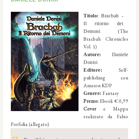
Titolo:
B
rac
ba
h
-
Il ritorno d
ei
The
De
moni (
Bracbah Chronicles
Vol. 1)
Autore:
Daniele
Donisi
Self-
Editore:
publishing con
Amazon KDP
Fantasy
Genere:
Prezzo:
Ebook € 0,99
Cover
e Mappa
realizzate da Fabio
Porfidia (allegato)