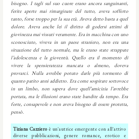
bisogno. I tagli sul suo cuore erano ancora sanguinanti,
ferite aperte mai rimarginate del tutto, aveva sofferto
tanto, forse troppo per la sua età. Aveva detto basta a quel
dolore. Aveva anche lei il diritto di godersi attimi di
giovinezza mai vissuti veramente. Era in macchina con uno
sconosciuto, viveva in un paese straniero, non era una
situazione del tutto normale, ma le erano state strappate
l’adolescenza e la gioventù. Quello era il momento di
vivere la spensieratezza mancata o almeno, doveva
provarci. Nulla avrebbe potuto darle più tormento di
quanto patito anni addietro. Era come sospirare sottovoce
in un limbo, non sapeva dove quell’amicizia l’avrebbe
portata, ma le illusioni erano state bandite da tempo. Era
forte, consapevole e non aveva bisogno di essere protetta,
pensò.
Tiziana Cazziero
è un'autrice emergente con all'attivo
diverse pubblicazioni, genere romance, erotico e