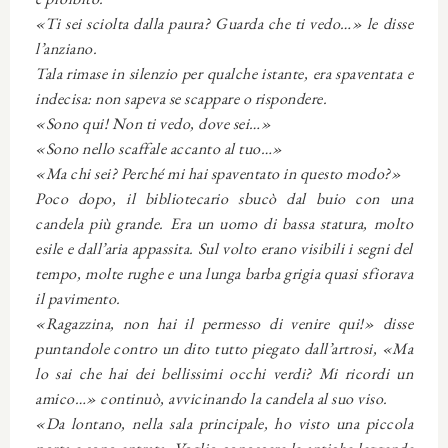
«Ti sei sciolta dalla paura? Guarda che ti vedo…» le disse
l’anziano.
Tala rimase in silenzio per qualche istante, era spaventata e
indecisa: non sapeva se scappare o rispondere.
«Sono qui! Non ti vedo, dove sei…»
«Sono nello scaffale accanto al tuo…»
«Ma chi sei? Perché mi hai spaventato in questo modo?»
Poco dopo, il bibliotecario sbucò dal buio con una
candela più grande. Era un uomo di bassa statura, molto
esile e dall’aria appassita. Sul volto erano visibili i segni del
tempo, molte rughe e una lunga barba grigia quasi sfiorava
il pavimento.
«Ragazzina, non hai il permesso di venire qui!» disse
puntandole contro un dito tutto piegato dall’artrosi, «Ma
lo sai che hai dei bellissimi occhi verdi? Mi ricordi un
amico…» continuò, avvicinando la candela al suo viso.
«Da lontano, nella sala principale, ho visto una piccola