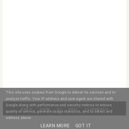
This site uses cookies from Google to deliver its services and to
analyze traffic. Your IP address and user-agent are shared with
Google along with performance and security metrics to ensure
TWEET
SHARE
G+
PIN IT
1 COMMENTO
quality of service, generate usage statistics, and to detect and
address abuse.
LEARN MORE
GOT IT