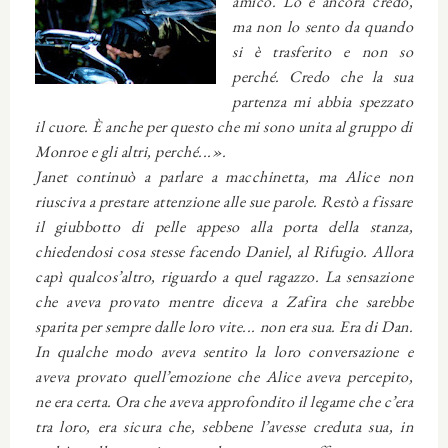
amico. Lo è ancora credo,
ma non lo sento da quando
si è trasferito e non so
perché. Credo che la sua
partenza mi abbia spezzato
il cuore. È anche per questo che mi sono unita al gruppo di
Monroe e gli altri, perché...».
Janet continuò a parlare a macchinetta, ma Alice non
riusciva a prestare attenzione alle sue parole. Restò a fissare
il giubbotto di pelle appeso alla porta della stanza,
chiedendosi cosa stesse facendo Daniel, al Rifugio. Allora
capì qualcos’altro, riguardo a quel ragazzo. La sensazione
che aveva provato mentre diceva a Zafira che sarebbe
sparita per sempre dalle loro vite... non era sua. Era di Dan.
In qualche modo aveva sentito la loro conversazione e
aveva provato quell’emozione che Alice aveva percepito,
ne era certa. Ora che aveva approfondito il legame che c’era
tra loro, era sicura che, sebbene l’avesse creduta sua, in