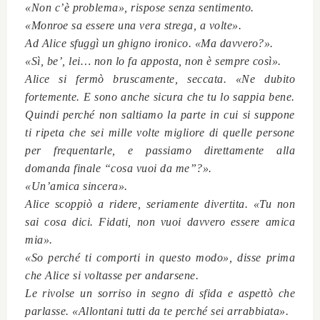
«Non c’è problema», rispose senza sentimento.
«Monroe sa essere una vera strega, a volte».
Ad Alice sfuggì un ghigno ironico. «Ma davvero?».
«Sì, be’, lei… non lo fa apposta, non è sempre così».
Alice si fermò bruscamente, seccata. «Ne dubito
fortemente. E sono anche sicura che tu lo sappia bene.
Quindi perché non saltiamo la parte in cui si suppone
ti ripeta che sei mille volte migliore di quelle persone
per frequentarle, e passiamo direttamente alla
domanda finale “cosa vuoi da me”?».
«Un’amica sincera».
Alice scoppiò a ridere, seriamente divertita. «Tu non
sai cosa dici. Fidati, non vuoi davvero essere amica
mia».
«So perché ti comporti in questo modo», disse prima
che Alice si voltasse per andarsene.
Le rivolse un sorriso in segno di sfida e aspettò che
parlasse. «Allontani tutti da te perché sei arrabbiata».