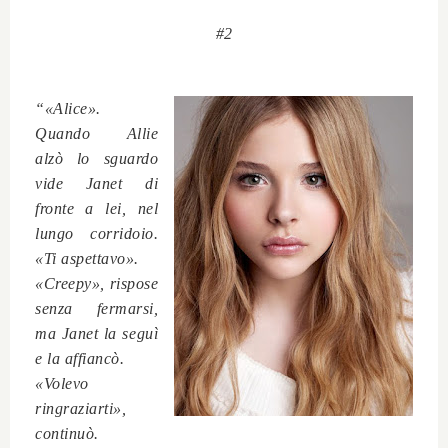
#2
“«Alice».
Quando Allie
alzò lo sguardo
vide Janet di
fronte a lei, nel
lungo corridoio.
«Ti aspettavo».
«Creepy», rispose
senza fermarsi,
ma Janet la seguì
e la affiancò.
«Volevo
ringraziarti»,
continuò.