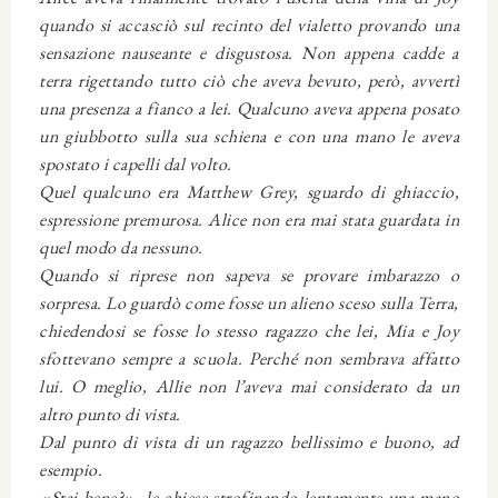
quando si accasciò sul recinto del vialetto provando una
sensazione nauseante e disgustosa. Non appena cadde a
terra rigettando tutto ciò che aveva bevuto, però, avvertì
una presenza a fianco a lei. Qualcuno aveva appena posato
un giubbotto sulla sua schiena e con una mano le aveva
spostato i capelli dal volto.
Quel qualcuno era Matthew Grey, sguardo di ghiaccio,
espressione premurosa. Alice non era mai stata guardata in
quel modo da nessuno.
Quando si riprese non sapeva se provare imbarazzo o
sorpresa. Lo guardò come fosse un alieno sceso sulla Terra,
chiedendosi se fosse lo stesso ragazzo che lei, Mia e Joy
sfottevano sempre a scuola. Perché non sembrava affatto
lui. O meglio, Allie non l’aveva mai considerato da un
altro punto di vista.
Dal punto di vista di un ragazzo bellissimo e buono, ad
esempio.
«Stai bene?», le chiese strofinando lentamente una mano