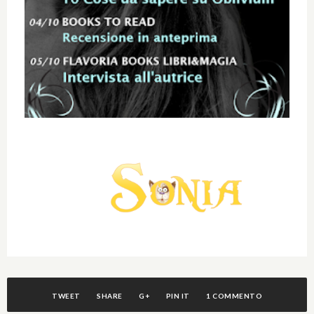
TWEET
SHARE
G+
PIN IT
1 COMMENTO