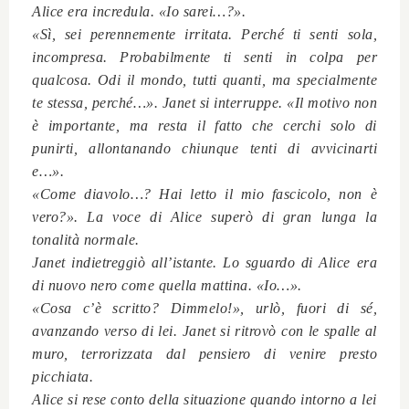
Alice era incredula. «Io sarei…?».
«Sì, sei perennemente irritata. Perché ti senti sola,
incompresa. Probabilmente ti senti in colpa per
qualcosa. Odi il mondo, tutti quanti, ma specialmente
te stessa, perché…». Janet si interruppe. «Il motivo non
è importante, ma resta il fatto che cerchi solo di
punirti, allontanando chiunque tenti di avvicinarti
e…».
«Come diavolo…? Hai letto il mio fascicolo, non è
vero?». La voce di Alice superò di gran lunga la
tonalità normale.
Janet indietreggiò all’istante. Lo sguardo di Alice era
di nuovo nero come quella mattina. «Io…».
«Cosa c’è scritto? Dimmelo!», urlò, fuori di sé,
avanzando verso di lei. Janet si ritrovò con le spalle al
muro, terrorizzata dal pensiero di venire presto
picchiata.
Alice si rese conto della situazione quando intorno a lei