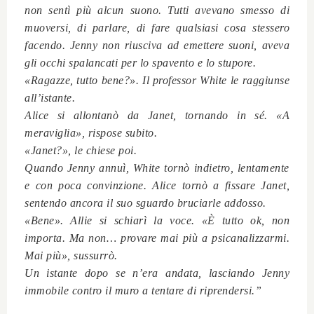
non sentì più alcun suono. Tutti avevano smesso di
muoversi, di parlare, di fare qualsiasi cosa stessero
facendo. Jenny non riusciva ad emettere suoni, aveva
gli occhi spalancati per lo spavento e lo stupore.
«Ragazze, tutto bene?». Il professor White le raggiunse
all’istante.
Alice si allontanò da Janet, tornando in sé. «A
meraviglia», rispose subito.
«Janet?», le chiese poi.
Quando Jenny annuì, White tornò indietro, lentamente
e con poca convinzione. Alice tornò a fissare Janet,
sentendo ancora il suo sguardo bruciarle addosso.
«Bene». Allie si schiarì la voce. «È tutto ok, non
importa. Ma non… provare mai più a psicanalizzarmi.
Mai più», sussurrò.
Un istante dopo se n’era andata, lasciando Jenny
immobile contro il muro a tentare di riprendersi.”