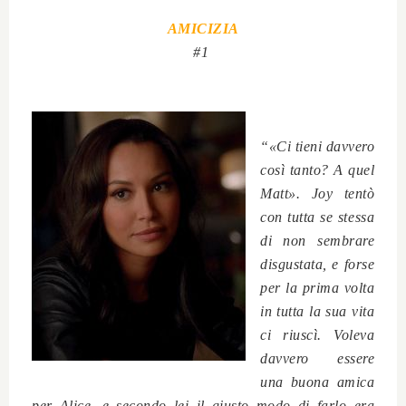
AMICIZIA
#1
“«Ci tieni davvero
così tanto? A quel
Matt». Joy tentò
con tutta se stessa
di non sembrare
disgustata, e forse
per la prima volta
in tutta la sua vita
ci riuscì. Voleva
davvero essere
una buona amica
per Alice, e secondo lei il giusto modo di farlo era