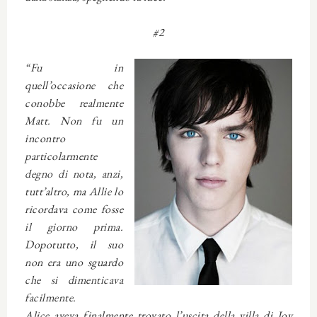
#2
“Fu in
quell’occasione che
conobbe realmente
Matt. Non fu un
incontro
particolarmente
degno di nota, anzi,
tutt’altro, ma Allie lo
ricordava come fosse
il giorno prima.
Dopotutto, il suo
non era uno sguardo
che si dimenticava
facilmente.
Alice aveva finalmente trovato l’uscita della villa di Joy