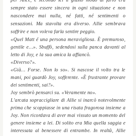
sempre stato essere sincera in ogni situazione e non
nascondere mai nulla, né fatti, né sentimenti o
sensazioni. Ma stavolta era diverso. Allie sembrava
soffrire e non voleva farla sentire peggio.
«Quel Matt é una persona meravigliosa. È premuroso,
gentile e…». Sbuffò, sedendosi sulla panca davanti al
letto di Joy, e la sua amica la affiancò.
«Diverso?».
«Già… Forse. Non lo so». Si nascose il volto tra le
mani, poi guardò Joy, sofferente. «È frustrante provare
dei sentimenti, sai?».
Joy sembrò pensarci su. «Veramente no».
L’arcata sopraccigliare di Allie si inarcò notevolmente
prima che scoppiasse in una risata fragorosa insieme a
Joy. Non ricordava di aver mai vissuto un momento del
genere insieme a lei. Di solito era Mia quella saggia e
interessata al benessere di entrambe. In realtà, Allie