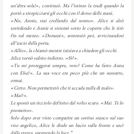
un’altra sola!», continuò. Ma l’istinto la tradì quando la
portò a stropicciarsi gli occhi con il dorso delle mani.
«No, Annie, stai crollando dal sonno». Alice si alzò
sorridendo e Annie si sistemò sotto le coperte che le tirò
fin sul mento. «Domani», sentenziò poi, avvicinandosi
all’uscio della porta.
«Allie», la chiamò mentre iniziava a chiudere gli occhi.
Alice tornò subito indietro. «Sì?».
«Tu mi proteggerai sempre, vero? Come ha fatto Anna
con Elsa?». La sua voce era poco più che un sussurro,
ormai.
«Certo. Non permetterò che ti accada nulla di male».
«Mai?».
Le spostò un ricciolo definito dal volto scuro. «Mai. Te lo
prometto».
Solo dopo aver visto comparire un sorriso stanco sul suo
viso angelico, Alice le diede un bacio sulla fronte e uscì
dalla stanza, spegnendo la luce.”