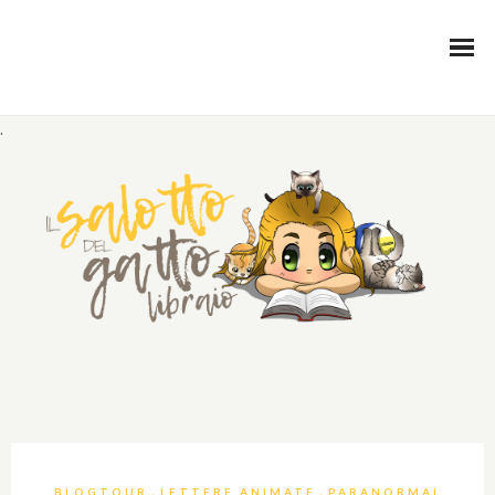
.
,
,
BLOGTOUR
LETTERE ANIMATE
PARANORMAL