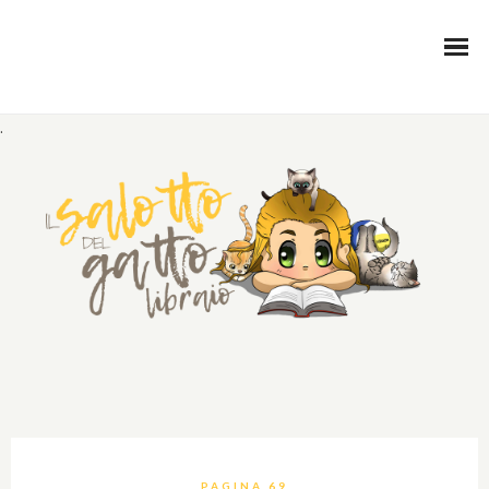
.
PAGINA 69