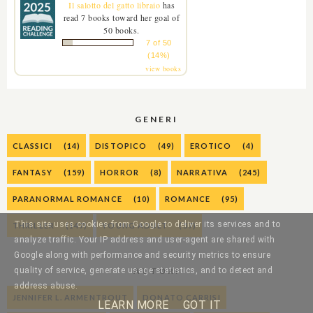
Il salotto del gatto libraio
has
read 7 books toward her goal of
50 books.
7 of 50
(14%)
view books
GENERI
CLASSICI
(14)
DISTOPICO
(49)
EROTICO
(4)
FANTASY
(159)
HORROR
(8)
NARRATIVA
(245)
PARANORMAL ROMANCE
(10)
ROMANCE
(95)
This site uses cookies from Google to deliver its services and to
THRILLER
(147)
YOUNG ADULT
(57)
analyze traffic. Your IP address and user-agent are shared with
Google along with performance and security metrics to ensure
AUTORI
quality of service, generate usage statistics, and to detect and
address abuse.
JENNIFER L. ARMENTROUT
DONATO CARRISI
LEARN MORE
GOT IT