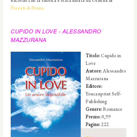
Ricordo che la rubrica è stata ideata da Ornella di
Peccati di Penna.
CUPIDO IN LOVE
-
ALESSANDRO
MAZZ
URANA
Titolo:
Cupido in
Love
Autore:
Alessand
ro
Mazz
urana
Editore:
Youcanprint Self-
Publishing
Genere:
Romance
Prezzo:
0
,
9
9
Pagine:
222